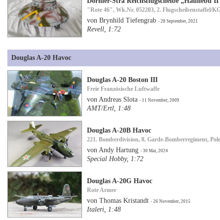
Dornier-Stra Reichsflugscheibe „Haunebu II
"Rote 46", Wk.Nr. 052203, 2. Flugscheibenstaffel/KG
von Brynhild Tiefengrab
- 28 September, 2021
Revell, 1:72
Douglas A-20 Havoc
Douglas A-20 Boston III
Freie Französische Luftwaffe
von Andreas Slota
- 11 November, 2009
AMT/Ertl, 1:48
Douglas A-20B Havoc
221. Bomberdivision, 8. Garde-Bomberregiment, Pol
von Andy Hartung
- 30 Mai, 2024
Special Hobby, 1:72
Douglas A-20G Havoc
Rote Armee
von Thomas Kristandt
- 26 November, 2015
Italeri, 1:48