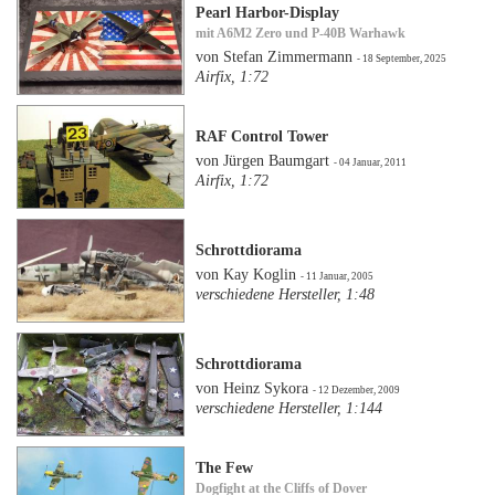
Pearl Harbor-Display
mit A6M2 Zero und P-40B Warhawk
von Stefan Zimmermann
- 18 September, 2025
Airfix, 1:72
RAF Control Tower
von Jürgen Baumgart
- 04 Januar, 2011
Airfix, 1:72
Schrottdiorama
von Kay Koglin
- 11 Januar, 2005
verschiedene Hersteller, 1:48
Schrottdiorama
von Heinz Sykora
- 12 Dezember, 2009
verschiedene Hersteller, 1:144
The Few
Dogfight at the Cliffs of Dover