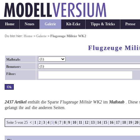
Home
Neues
Galerie
Kit-Ecke
Tipps & Tricks
Presse
Du bist hier:
Home
>
Galerie
>
Flugzeuge Militär WK2
Flugzeuge Mil
Maßstab:
Benutzer:
Filter:
2437 Artikel
enthält die Sparte
Flugzeuge Militär WK2
im
Maßstab
. Diese 
gelangt ihr auf die anderen Seiten.
Seite 5 von 25
<
|
1
|
2
|
3
|
4
|
5
|
6
|
7
|
8
|
9
|
10
|
11
|
12
|
13
|
14
|
15
|
16
|
17
|
18
|
19
|
20