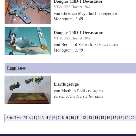
Douglas TBD-1 Devastator
VT-8, USS Hornet 1942
von Christian Meyerhoff
- 17 August, 2003
Monogram, 1:48
Douglas TBD-1 Devastator
VT-8, USS Hornet 1942
von Bernhard Schrock
- 11 November, 2009
Monogram, 1:48
Eggplanes
Eierflugzeuge
von Matthias Pohl
- 15 Juli, 2022
verschiedene Hersteller, ohne
Seite 5 von 25
<
|
1
|
2
|
3
|
4
|
5
|
6
|
7
|
8
|
9
|
10
|
11
|
12
|
13
|
14
|
15
|
16
|
17
|
18
|
19
|
20