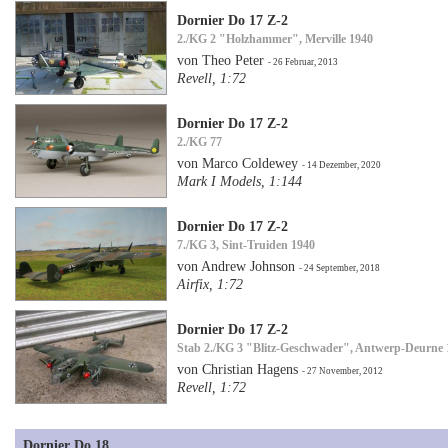
Dornier Do 17 Z-2
2./KG 2 "Holzhammer", Merville 1940
von Theo Peter
- 26 Februar, 2013
Revell, 1:72
Dornier Do 17 Z-2
2./KG 77
von Marco Coldewey
- 14 Dezember, 2020
Mark I Models, 1:144
Dornier Do 17 Z-2
7./KG 3, Sint-Truiden 1940
von Andrew Johnson
- 24 September, 2018
Airfix, 1:72
Dornier Do 17 Z-2
Stab 2./KG 3 "Blitz-Geschwader", Antwerp-Deurne 
von Christian Hagens
- 27 November, 2012
Revell, 1:72
Dornier Do 18