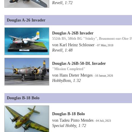
Revell, 1:72
Douglas A-26 Invader
Douglas A-26B Invader
552th BS, 586th BG "Stinky", Beaumont-sur-Oise 1
von Karl Heinz Schlosser
- 07 März, 2018
Revell, 1:48
Douglas A-26B-50-DL Invader
"Mission Completed"
von Hans Dieter Merges
- 10 Januar, 2026
HobbyBoss, 1:32
Douglas B-18 Bolo
Douglas B-18 Bolo
von Tadeu Pinto Mendes
- 04 Juli, 2023
Special Hobby, 1:72