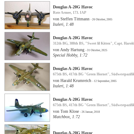
Douglas A-20G Havoc
Rote Armee, 173. IAP
von Steffen Tittmann
- 26 Oktober, 2005
Italeri, 1:48
Douglas A-20G Havoc
312th BG, 388th BS, "Sweet lil Kitten", Capt. Harol
von Andy Hartung
- 31 Oktober, 2025
Special Hobby, 1:72
Douglas A-20G Havoc
675th BS, 417th BG "Green Hornet", Südwestpazifi
von Harald Krumreich
- 12 September, 2005
Italeri, 1:48
Douglas A-20G Havoc
675th BS, 417th BG "Green Hornet", Südwestpazifi
von Tom Klose
- 26 Januar, 2018
Matchbox, 1:72
Douglas A-20G Havoc