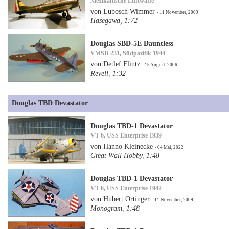
Mexikanische Luftwaffe
von Lubosch Wimmer
- 11 November, 2009
Hasegawa, 1:72
Douglas SBD-5E Dauntless
VMSB-231, Südpazifik 1944
von Detlef Flintz
- 15 August, 2006
Revell, 1:32
Douglas TBD Devastator
Douglas TBD-1 Devastator
VT-6, USS Enterprise 1939
von Hanno Kleinecke
- 04 Mai, 2022
Great Wall Hobby, 1:48
Douglas TBD-1 Devastator
VT-6, USS Enterprise 1942
von Hubert Ortinger
- 11 November, 2009
Monogram, 1:48