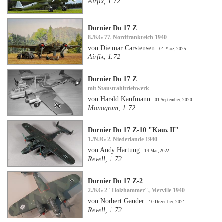
Airfix, 1:72
Dornier Do 17 Z
8./KG 77, Nordfrankreich 1940
von Dietmar Carstensen
- 01 März, 2025
Airfix, 1:72
Dornier Do 17 Z
mit Staustrahltriebwerk
von Harald Kaufmann
- 01 September, 2020
Monogram, 1:72
Dornier Do 17 Z-10 "Kauz II"
1./NJG 2, Niederlande 1940
von Andy Hartung
- 14 Mai, 2022
Revell, 1:72
Dornier Do 17 Z-2
2./KG 2 "Holzhammer", Merville 1940
von Norbert Gauder
- 10 Dezember, 2021
Revell, 1:72