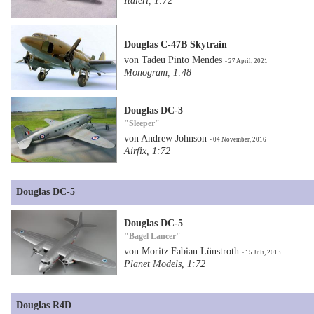
Italeri, 1:72
Douglas C-47B Skytrain
von Tadeu Pinto Mendes
- 27 April, 2021
Monogram, 1:48
Douglas DC-3
"Sleeper"
von Andrew Johnson
- 04 November, 2016
Airfix, 1:72
Douglas DC-5
Douglas DC-5
"Bagel Lancer"
von Moritz Fabian Lünstroth
- 15 Juli, 2013
Planet Models, 1:72
Douglas R4D