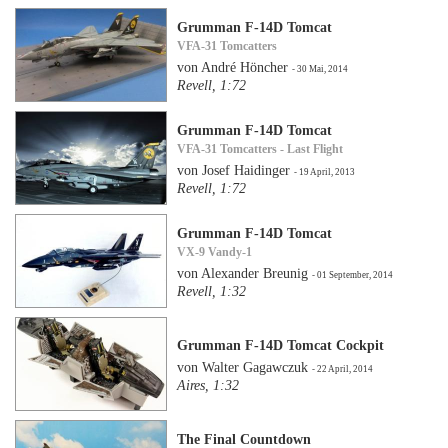
Grumman F-14D Tomcat
VFA-31 Tomcatters
von André Höncher
- 30 Mai, 2014
Revell, 1:72
Grumman F-14D Tomcat
VFA-31 Tomcatters - Last Flight
von Josef Haidinger
- 19 April, 2013
Revell, 1:72
Grumman F-14D Tomcat
VX-9 Vandy-1
von Alexander Breunig
- 01 September, 2014
Revell, 1:32
Grumman F-14D Tomcat Cockpit
von Walter Gagawczuk
- 22 April, 2014
Aires, 1:32
The Final Countdown