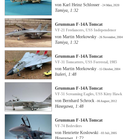
von Karl Heinz Schlosser
- 24 März, 2020
Tamiya, 1:32
Grumman F-14A Tomcat
VF-21 Freelancers, USS Independence
von Martin Morkowsky
- 26 November, 2004
Tamiya, 1:32
Grumman F-14A Tomcat
VF-31 Tomcatters, USS Forrestal, 1985
von Martin Morkowsky
- 15 Oktober, 2004
Italeri, 1:48
Grumman F-14A Tomcat
VF-51 Screaming Eagles, USS Kitty Hawk
von Bernhard Schrock
- 06 August, 2012
Hasegawa, 1:48
Grumman F-14A Tomcat
VF-74 Bedevilers
von Henriette Koslowski
- 03 Juli, 2005
Hasegawa, 1:72