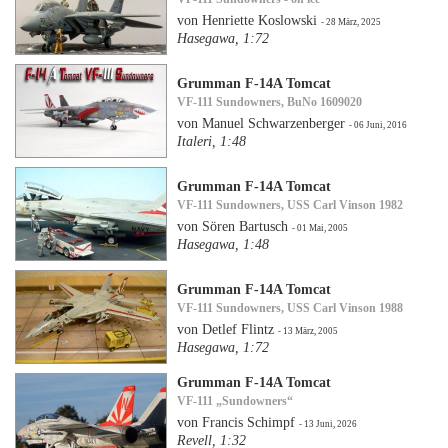
von Henriette Koslowski
- 28 März, 2025
Hasegawa, 1:72
Grumman F-14A Tomcat
VF-111 Sundowners, BuNo 1609020
von Manuel Schwarzenberger
- 06 Juni, 2016
Italeri, 1:48
Grumman F-14A Tomcat
VF-111 Sundowners, USS Carl Vinson 1982
von Sören Bartusch
- 01 Mai, 2005
Hasegawa, 1:48
Grumman F-14A Tomcat
VF-111 Sundowners, USS Carl Vinson 1988
von Detlef Flintz
- 13 März, 2005
Hasegawa, 1:72
Grumman F-14A Tomcat
VF-111 „Sundowners“
von Francis Schimpf
- 13 Juni, 2026
Revell, 1:32