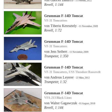
von Gabriel Basurco
- 11 Februar, 2022
Revell, 1:144
Grumman F-14D Tomcat
VF-31 Tomcatters
von Tiberiu Keresztely
- 11 November, 2009
Revell, 1:72
Grumman F-14D Tomcat
VF-31 Tomcatters
von Jens Seibert
- 11 November, 2009
Trumpeter, 1:350
Grumman F-14D Tomcat
VF-31 Tomcatters, USS Theodore Roosevelt
von Andreas Leyerer
- 23 März, 2012
Trumpeter, 1:32
Grumman F-14D Tomcat
VFA-213 Black Lions
von Walter Gagawczuk
- 01 August, 2018
Revell, 1:144