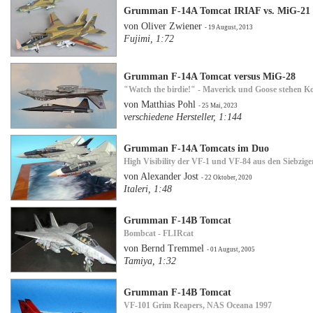
Grumman F-14A Tomcat IRIAF vs. MiG-21
von Oliver Zwiener
- 19 August, 2013
Fujimi, 1:72
Grumman F-14A Tomcat versus MiG-28
"Watch the birdie!" - Maverick und Goose stehen K
von Matthias Pohl
- 25 Mai, 2023
verschiedene Hersteller, 1:144
Grumman F-14A Tomcats im Duo
High Visibility der VF-1 und VF-84 aus den Siebzige
von Alexander Jost
- 22 Oktober, 2020
Italeri, 1:48
Grumman F-14B Tomcat
Bombcat - FLIRcat
von Bernd Tremmel
- 01 August, 2005
Tamiya, 1:32
Grumman F-14B Tomcat
VF-101 Grim Reapers, NAS Oceana 1997