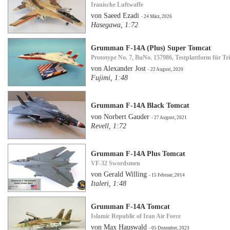
Iranische Luftwaffe
von Saeed Ezadi
- 24 März, 2026
Hasegawa, 1:72
Grumman F-14A (Plus) Super Tomcat
Prototype No. 7, BuNo. 157986, Testplattform für T
von Alexander Jost
- 22 August, 2020
Fujimi, 1:48
Grumman F-14A Black Tomcat
von Norbert Gauder
- 27 August, 2021
Revell, 1:72
Grumman F-14A Plus Tomcat
VF-32 Swordsmen
von Gerald Willing
- 15 Februar, 2014
Italeri, 1:48
Grumman F-14A Tomcat
Islamic Republic of Iran Air Force
von Max Hauswald
- 05 Dezember, 2023