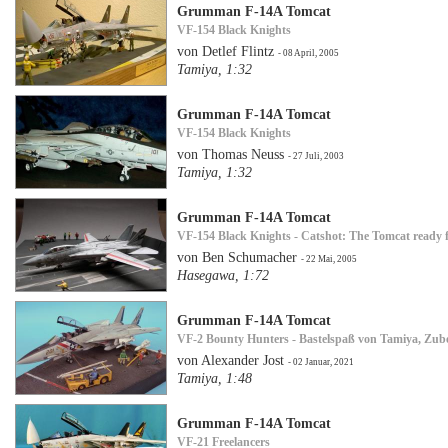
Grumman F-14A Tomcat
VF-154 Black Knights
von Detlef Flintz
- 08 April, 2005
Tamiya, 1:32
Grumman F-14A Tomcat
VF-154 Black Knights
von Thomas Neuss
- 27 Juli, 2003
Tamiya, 1:32
Grumman F-14A Tomcat
VF-154 Black Knights - Catshot: The Tomcat ready f
von Ben Schumacher
- 22 Mai, 2005
Hasegawa, 1:72
Grumman F-14A Tomcat
VF-2 Bounty Hunters - Bastelspaß von Tamiya, Zub
von Alexander Jost
- 02 Januar, 2021
Tamiya, 1:48
Grumman F-14A Tomcat
VF-21 Freelancers