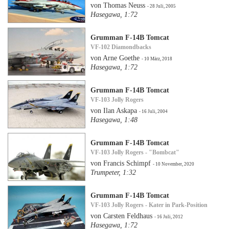
von Thomas Neuss
- 28 Juli, 2005
Hasegawa, 1:72
Grumman F-14B Tomcat
VF-102 Diamondbacks
von Arne Goethe
- 10 März, 2018
Hasegawa, 1:72
Grumman F-14B Tomcat
VF-103 Jolly Rogers
von Ilan Askapa
- 16 Juli, 2004
Hasegawa, 1:48
Grumman F-14B Tomcat
VF-103 Jolly Rogers - "Bombcat"
von Francis Schimpf
- 10 November, 2020
Trumpeter, 1:32
Grumman F-14B Tomcat
VF-103 Jolly Rogers - Kater in Park-Position
von Carsten Feldhaus
- 16 Juli, 2012
Hasegawa, 1:72