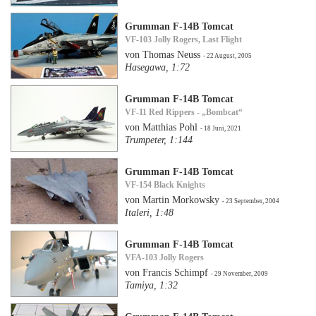
Grumman F-14B Tomcat
VF-103 Jolly Rogers, Last Flight
von Thomas Neuss
- 22 August, 2005
Hasegawa, 1:72
Grumman F-14B Tomcat
VF-11 Red Rippers - „Bombcat“
von Matthias Pohl
- 18 Juni, 2021
Trumpeter, 1:144
Grumman F-14B Tomcat
VF-154 Black Knights
von Martin Morkowsky
- 23 September, 2004
Italeri, 1:48
Grumman F-14B Tomcat
VFA-103 Jolly Rogers
von Francis Schimpf
- 29 November, 2009
Tamiya, 1:32