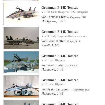
Grumman F-14D Tomcat
VF-101 Grim Reapers, USS Enterprise
von Dietmar Ehret
- 04 September, 2021
HobbyBoss, 1:48
Grumman F-14D Tomcat
VF-103 Jolly Rogers - Katzenwäsche....
von Bernd Kötter
- 29 April, 2016
Revell, 1:144
Grumman F-14D Tomcat
VF-11 Red Rippers
von Vasilij Ratej
- 27 April, 2007
Hasegawa, 1:48
Grumman F-14D Tomcat
VF-11 Red Rippers
von Prakit Janpayom
- 11 November, 2009
Hasegawa, 1:48
Grumman F-14D Tomcat