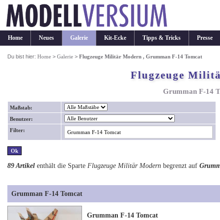
Home
Neues
Galerie
Kit-Ecke
Tipps & Tricks
Presse
Du bist hier:
Home
>
Galerie
>
Flugzeuge Militär Modern , Grumman F-14 Tomcat
Flugzeuge Milit
Grumman F-14 T
Maßstab:
Benutzer:
Filter:
89 Artikel
enthält die Sparte
Flugzeuge Militär Modern
begrenzt auf
Grumm
Grumman F-14 Tomcat
Grumman F-14 Tomcat