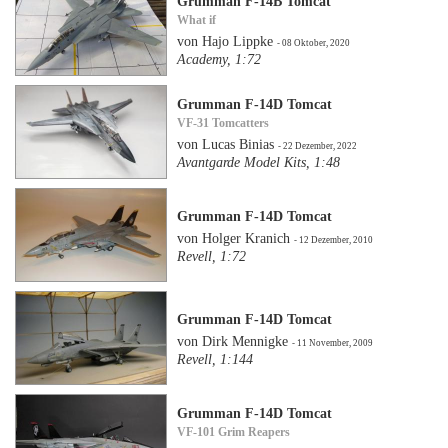
Grumman F-14B Tomcat
What if
von Hajo Lippke
- 08 Oktober, 2020
Academy, 1:72
Grumman F-14D Tomcat
VF-31 Tomcatters
von Lucas Binias
- 22 Dezember, 2022
Avantgarde Model Kits, 1:48
Grumman F-14D Tomcat
von Holger Kranich
- 12 Dezember, 2010
Revell, 1:72
Grumman F-14D Tomcat
von Dirk Mennigke
- 11 November, 2009
Revell, 1:144
Grumman F-14D Tomcat
VF-101 Grim Reapers