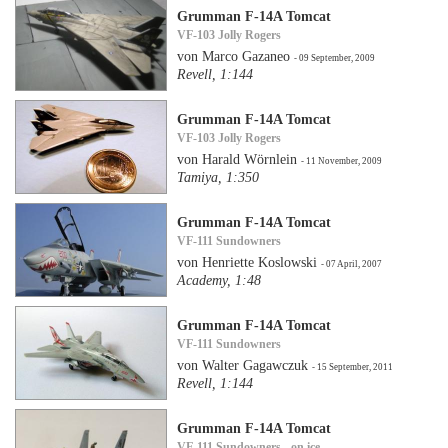
Grumman F-14A Tomcat
VF-103 Jolly Rogers
von Marco Gazaneo
- 09 September, 2009
Revell, 1:144
Grumman F-14A Tomcat
VF-103 Jolly Rogers
von Harald Wörnlein
- 11 November, 2009
Tamiya, 1:350
Grumman F-14A Tomcat
VF-111 Sundowners
von Henriette Koslowski
- 07 April, 2007
Academy, 1:48
Grumman F-14A Tomcat
VF-111 Sundowners
von Walter Gagawczuk
- 15 September, 2011
Revell, 1:144
Grumman F-14A Tomcat
VF-111 Sundowners - on ice