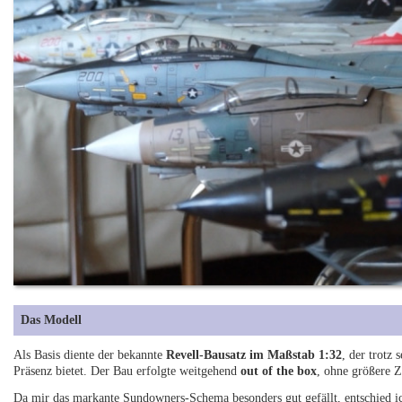
Das Modell
Als Basis diente der bekannte
Revell-Bausatz im Maßstab 1:32
, der trotz
Präsenz bietet. Der Bau erfolgte weitgehend
out of the box
, ohne größere Z
Da mir das markante Sundowners-Schema besonders gut gefällt, entschied i