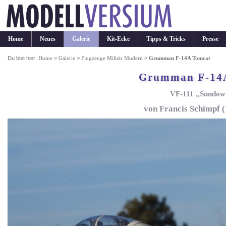
Home
Neues
Galerie
Kit-Ecke
Tipps & Tricks
Presse
Du bist hier:
Home
>
Galerie
>
Flugzeuge Militär Modern
>
Grumman F-14A Tomcat
Grumman F-14
VF-111 „Sundow
von Francis Schimpf (