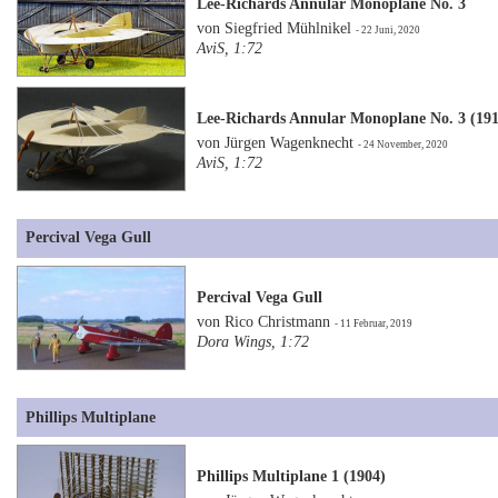
Lee-Richards Annular Monoplane No. 3
von Siegfried Mühlnikel
- 22 Juni, 2020
AviS, 1:72
Lee-Richards Annular Monoplane No. 3 (191
von Jürgen Wagenknecht
- 24 November, 2020
AviS, 1:72
Percival Vega Gull
Percival Vega Gull
von Rico Christmann
- 11 Februar, 2019
Dora Wings, 1:72
Phillips Multiplane
Phillips Multiplane 1 (1904)