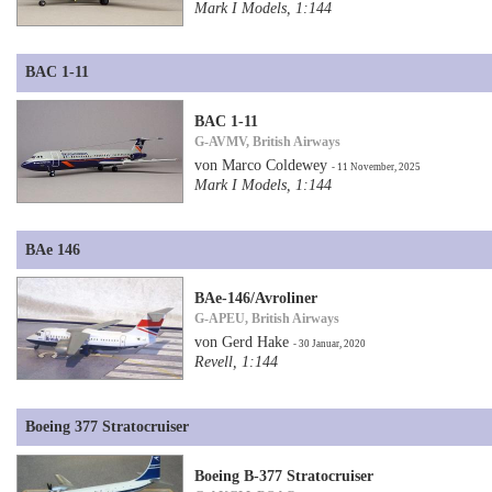
Mark I Models, 1:144
BAC 1-11
BAC 1-11
G-AVMV, British Airways
von Marco Coldewey
- 11 November, 2025
Mark I Models, 1:144
BAe 146
BAe-146/Avroliner
G-APEU, British Airways
von Gerd Hake
- 30 Januar, 2020
Revell, 1:144
Boeing 377 Stratocruiser
Boeing B-377 Stratocruiser