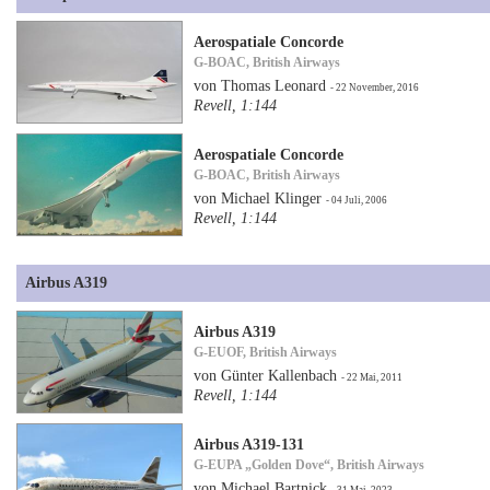
Aerospatiale Concorde
G-BOAC, British Airways
von Thomas Leonard
- 22 November, 2016
Revell, 1:144
Aerospatiale Concorde
G-BOAC, British Airways
von Michael Klinger
- 04 Juli, 2006
Revell, 1:144
Airbus A319
Airbus A319
G-EUOF, British Airways
von Günter Kallenbach
- 22 Mai, 2011
Revell, 1:144
Airbus A319-131
G-EUPA „Golden Dove“, British Airways
von Michael Bartnick
- 31 Mai, 2023