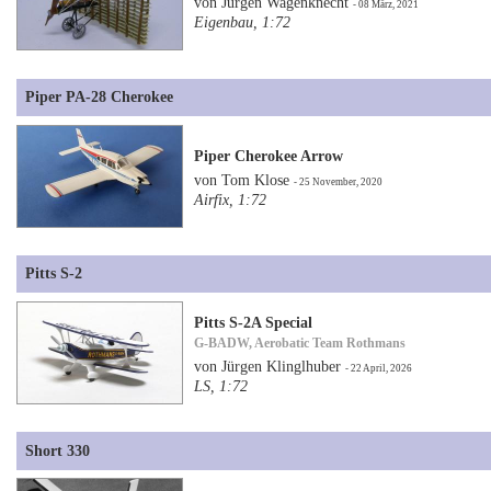
von Jürgen Wagenknecht
- 08 März, 2021
Eigenbau, 1:72
Piper PA-28 Cherokee
Piper Cherokee Arrow
von Tom Klose
- 25 November, 2020
Airfix, 1:72
Pitts S-2
Pitts S-2A Special
G-BADW, Aerobatic Team Rothmans
von Jürgen Klinglhuber
- 22 April, 2026
LS, 1:72
Short 330