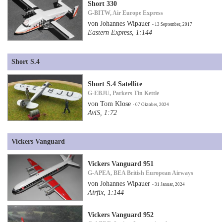
Short 330
G-BITW, Air Europe Express
von Johannes Wipauer
- 13 September, 2017
Eastern Express, 1:144
Short S.4
Short S.4 Satellite
G-EBJU, Parkers Tin Kettle
von Tom Klose
- 07 Oktober, 2024
AviS, 1:72
Vickers Vanguard
Vickers Vanguard 951
G-APEA, BEA British European Airways
von Johannes Wipauer
- 31 Januar, 2024
Airfix, 1:144
Vickers Vanguard 952