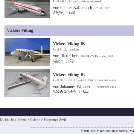
G-AZRE, Invicta International
von Günter Kallenbach
- 02 Juni, 2021
Airfix, 1:144
Vickers Viking
Vickers Viking IB
G-AJFR, Tradair
von Rico Christmann
- 24 Dezember, 2020
Valom, 1:72
Vickers Viking IB
G-AHPS, BEA British European Airways
von Johannes Wipauer
- 19 September, 2024
Welsh Models, 1:144
Du bist hier:
Home
>
Galerie
>
Flugzeuge Zivil
© 2001-2026 Modellversium Modellbau Ma