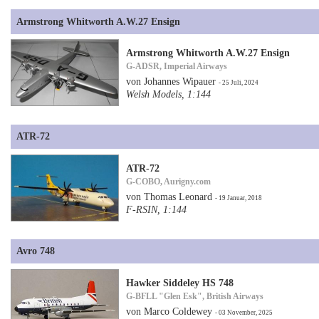
Armstrong Whitworth A.W.27 Ensign
Armstrong Whitworth A.W.27 Ensign
G-ADSR, Imperial Airways
von Johannes Wipauer
- 25 Juli, 2024
Welsh Models, 1:144
ATR-72
ATR-72
G-COBO, Aurigny.com
von Thomas Leonard
- 19 Januar, 2018
F-RSIN, 1:144
Avro 748
Hawker Siddeley HS 748
G-BFLL "Glen Esk", British Airways
von Marco Coldewey
- 03 November, 2025