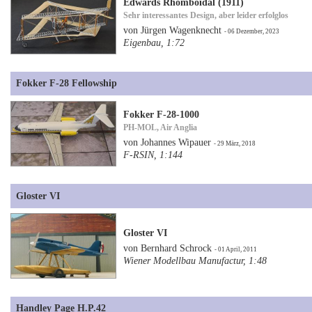
Edwards Rhomboidal (1911)
Sehr interessantes Design, aber leider erfolglos
von Jürgen Wagenknecht
- 06 Dezember, 2023
Eigenbau, 1:72
Fokker F-28 Fellowship
Fokker F-28-1000
PH-MOL, Air Anglia
von Johannes Wipauer
- 29 März, 2018
F-RSIN, 1:144
Gloster VI
Gloster VI
von Bernhard Schrock
- 01 April, 2011
Wiener Modellbau Manufactur, 1:48
Handley Page H.P.42