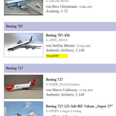
G-AKGM, BOAC
von Rico Christmann
- 19 Mai, 2007
Academy, 1:72
Boeing 707
Boeing 707-436
G-APFC, BOAC
von Steffen Meister
- 31 Juli, 2026
Authentic Airliners, 1:144
Neu auf MV
Boeing 727
Boeing 727
G-OSRB, 2Excel Aviation
von Marco Coldewey
- 27 Juli, 2020
Authentic Airliners, 1:144
Boeing 727-225 Adv/RE Valsan „Super 27“
G-OPMN, Cougar Leasing