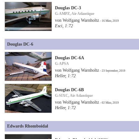
Douglas DC-3
G-AMPZ, Air Atlantique
von Wolfgang Warnholtz
- 16 März, 2019
Esci, 1:72
Douglas DC-6
Douglas DC-6A
G-APSA
von Wolfgang Warnholtz
- 23 September, 2019
Heller, 1:72
Douglas DC-6B
G-SIXC, Air Atlantique
von Wolfgang Warnholtz
- 02 März, 2019
Heller, 1:72
Edwards Rhomboidal