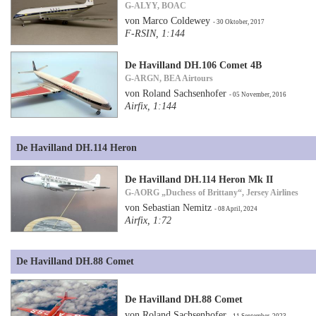
G-ALYY, BOAC
von Marco Coldewey
- 30 Oktober, 2017
F-RSIN, 1:144
De Havilland DH.106 Comet 4B
G-ARGN, BEA Airtours
von Roland Sachsenhofer
- 05 November, 2016
Airfix, 1:144
De Havilland DH.114 Heron
De Havilland DH.114 Heron Mk II
G-AORG „Duchess of Brittany“, Jersey Airlines
von Sebastian Nemitz
- 08 April, 2024
Airfix, 1:72
De Havilland DH.88 Comet
De Havilland DH.88 Comet
von Roland Sachsenhofer
- 11 September, 2023