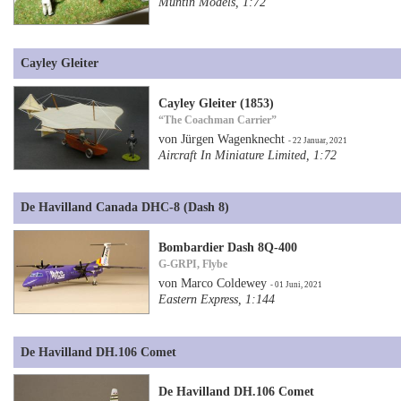
Muntin Models, 1:72
Cayley Gleiter
Cayley Gleiter (1853)
“The Coachman Carrier”
von Jürgen Wagenknecht
- 22 Januar, 2021
Aircraft In Miniature Limited, 1:72
De Havilland Canada DHC-8 (Dash 8)
Bombardier Dash 8Q-400
G-GRPI, Flybe
von Marco Coldewey
- 01 Juni, 2021
Eastern Express, 1:144
De Havilland DH.106 Comet
De Havilland DH.106 Comet