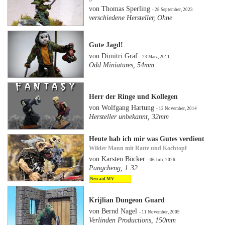
von Thomas Sperling
- 28 September, 2023
verschiedene Hersteller, Ohne
Gute Jagd!
von Dimitri Graf
- 23 März, 2011
Odd Miniatures, 54mm
Herr der Ringe und Kollegen
von Wolfgang Hartung
- 12 November, 2014
Hersteller unbekannt, 32mm
Heute hab ich mir was Gutes verdient
Wilder Mann mit Ratte und Kochtopf
von Karsten Böcker
- 06 Juli, 2026
Pangcheng, 1:32
Neu auf MV
Krijlian Dungeon Guard
von Bernd Nagel
- 11 November, 2009
Verlinden Productions, 150mm