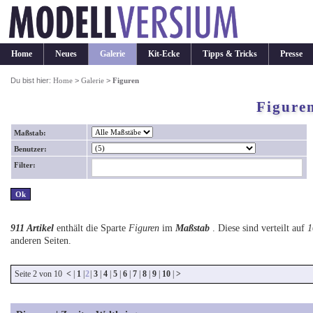
Home
Neues
Galerie
Kit-Ecke
Tipps & Tricks
Presse
Du bist hier:
Home
>
Galerie
>
Figuren
Figure
Maßstab:
Benutzer:
Filter:
911 Artikel
enthält die Sparte
Figuren
im
Maßstab
. Diese sind verteilt auf
1
anderen Seiten.
Seite 2 von 10
<
|
1
|
2
|
3
|
4
|
5
|
6
|
7
|
8
|
9
|
10
|
>