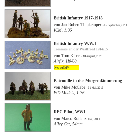
British Infantry 1917-1918
von Jan-Ruben Tippkemper
- 05 September, 2014
ICM, 1:35
British Infantry W.W.I
Tommies an der Westfront 1914/15
von Tom Klose
- 10 August, 2026
Airfix, H0/00
Neu auf MV
Patrouille in der Morgendämmerung
von Mike McCabe
- 31 Mai, 2013
WD Models, 1:76
RFC Pilot, WW1
von Marco Roth
- 29 Mai, 2014
Alley Cat, 54mm