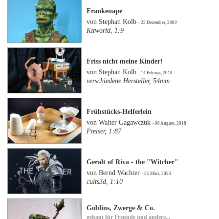
Frankenape
von Stephan Kolb
- 23 Dezember, 2009
Kitworld, 1:9
Friss nicht meine Kinder!
von Stephan Kolb
- 14 Februar, 2018
verschiedene Hersteller, 54mm
Frühstücks-Helferlein
von Walter Gagawczuk
- 08 August, 2018
Preiser, 1:87
Geralt of Riva - the "Witcher"
von Bernd Wachter
- 25 März, 2023
cults3d, 1:10
Goblins, Zwerge & Co.
gebaut für Freunde und andere...