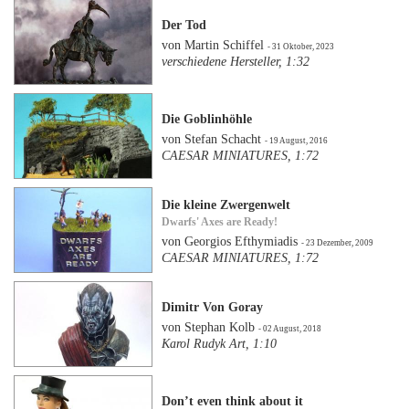
Der Tod
von Martin Schiffel
- 31 Oktober, 2023
verschiedene Hersteller, 1:32
Die Goblinhöhle
von Stefan Schacht
- 19 August, 2016
CAESAR MINIATURES, 1:72
Die kleine Zwergenwelt
Dwarfs' Axes are Ready!
von Georgios Efthymiadis
- 23 Dezember, 2009
CAESAR MINIATURES, 1:72
Dimitr Von Goray
von Stephan Kolb
- 02 August, 2018
Karol Rudyk Art, 1:10
Don’t even think about it