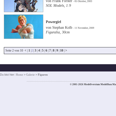
von Frank Forster
- 05 Oktober, 2003
SOL Models, 1:9
Powergirl
von Stephan Kolb
- 11 November, 2009
Figuralia, 30cm
Seite 2 von 10
<
|
1
|
2
|
3
|
4
|
5
|
6
|
7
|
8
|
9
|
10
|
>
Du bist hier:
Home
>
Galerie
>
Figuren
© 2001-2026 Modellversium Modellbau Ma