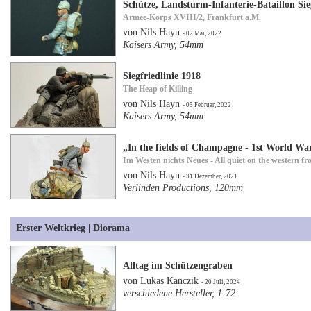
Schütze, Landsturm-Infanterie-Bataillon Sie
Armee-Korps XVIII/2, Frankfurt a.M.
von Nils Hayn
- 02 Mai, 2022
Kaisers Army, 54mm
Siegfriedlinie 1918
The Heap of Killing
von Nils Hayn
- 05 Februar, 2022
Kaisers Army, 54mm
„In the fields of Champagne - 1st World Wa
Im Westen nichts Neues - All quiet on the western fr
von Nils Hayn
- 31 Dezember, 2021
Verlinden Productions, 120mm
Erster Weltkrieg | Diorama
Alltag im Schützengraben
von Lukas Kanczik
- 20 Juli, 2024
verschiedene Hersteller, 1:72