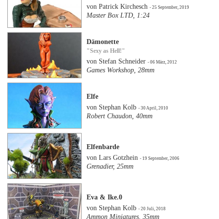
von Patrick Kirchesch
- 25 September, 2019
Master Box LTD, 1:24
Dämonette
"Sexy as Hell!"
von Stefan Schneider
- 06 März, 2012
Games Workshop, 28mm
Elfe
von Stephan Kolb
- 30 April, 2010
Robert Chaudon, 40mm
Elfenbarde
von Lars Gotzhein
- 19 September, 2006
Grenadier, 25mm
Eva & Ike.0
von Stephan Kolb
- 20 Juli, 2018
Ammon Miniatures, 35mm