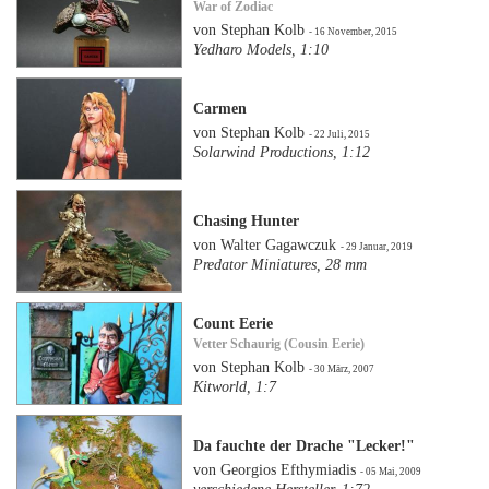
War of Zodiac
von Stephan Kolb
- 16 November, 2015
Yedharo Models, 1:10
Carmen
von Stephan Kolb
- 22 Juli, 2015
Solarwind Productions, 1:12
Chasing Hunter
von Walter Gagawczuk
- 29 Januar, 2019
Predator Miniatures, 28 mm
Count Eerie
Vetter Schaurig (Cousin Eerie)
von Stephan Kolb
- 30 März, 2007
Kitworld, 1:7
Da fauchte der Drache "Lecker!"
von Georgios Efthymiadis
- 05 Mai, 2009