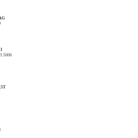
AAG
9
11
3.5006
,5T
1
4