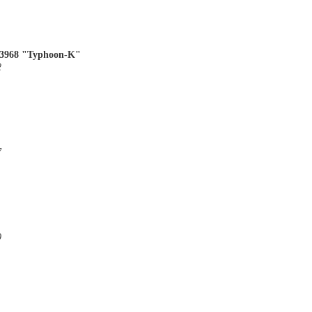
968 "Typhoon-K"
2
7
9