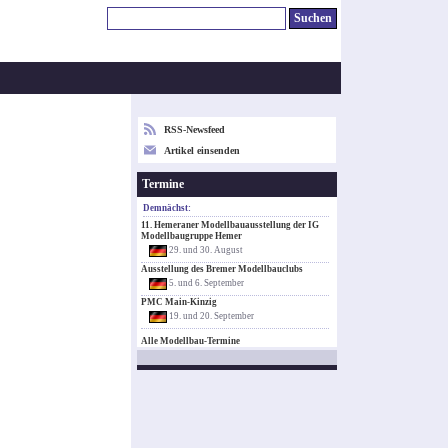
RSS-Newsfeed
Artikel einsenden
Termine
Demnächst:
11. Hemeraner Modellbauausstellung der IG
Modellbaugruppe Hemer
29. und 30. August
Ausstellung des Bremer Modellbauclubs
5. und 6. September
PMC Main-Kinzig
19. und 20. September
Alle Modellbau-Termine