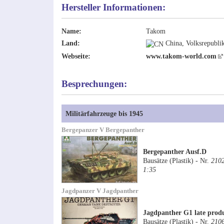
Hersteller Informationen:
Name:
Takom
Land:
China, Volksrepubli
Webseite:
www.takom-world.com
Besprechungen:
Militärfahrzeuge bis 1945
Bergepanzer V Bergepanther
Bergepanther Ausf.D
Bausätze (Plastik) - Nr.
210
1:35
Jagdpanzer V Jagdpanther
Jagdpanther G1 late prod
Bausätze (Plastik) - Nr.
210