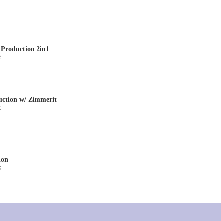
 Production 2in1
3
uction w/ Zimmerit
4
ion
6