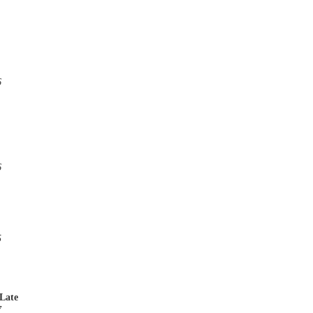
6
6
5
Late
7