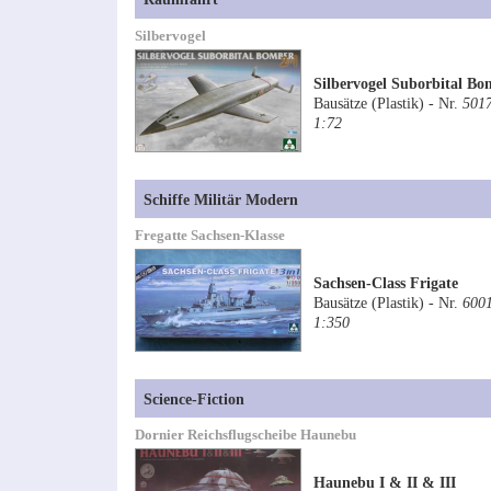
Silbervogel
Silbervogel Suborbital Bo
Bausätze (Plastik) - Nr.
501
1:72
Schiffe Militär Modern
Fregatte Sachsen-Klasse
Sachsen-Class Frigate
Bausätze (Plastik) - Nr.
600
1:350
Science-Fiction
Dornier Reichsflugscheibe Haunebu
Haunebu I & II & III