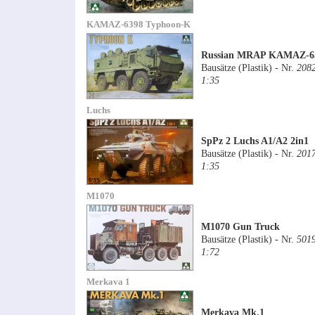
KAMAZ-6398 Typhoon-K
Russian MRAP KAMAZ-63
Bausätze (Plastik) - Nr.
208
1:35
Luchs
SpPz 2 Luchs A1/A2 2in1
Bausätze (Plastik) - Nr.
201
1:35
M1070
M1070 Gun Truck
Bausätze (Plastik) - Nr.
501
1:72
Merkava 1
Merkava Mk.1