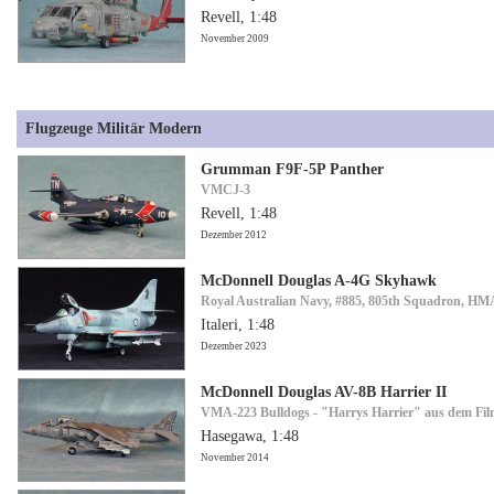
Revell, 1:48
November 2009
Flugzeuge Militär Modern
Grumman F9F-5P Panther
VMCJ-3
Revell, 1:48
Dezember 2012
McDonnell Douglas A-4G Skyhawk
Royal Australian Navy, #885, 805th Squadron, H
Italeri, 1:48
Dezember 2023
McDonnell Douglas AV-8B Harrier II
VMA-223 Bulldogs - "Harrys Harrier" aus dem Fil
Hasegawa, 1:48
November 2014