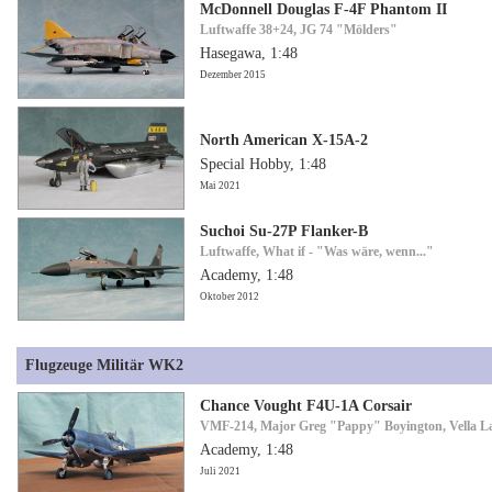
McDonnell Douglas F-4F Phantom II
Luftwaffe 38+24, JG 74 "Mölders"
Hasegawa, 1:48
Dezember 2015
North American X-15A-2
Special Hobby, 1:48
Mai 2021
Suchoi Su-27P Flanker-B
Luftwaffe, What if - "Was wäre, wenn..."
Academy, 1:48
Oktober 2012
Flugzeuge Militär WK2
Chance Vought F4U-1A Corsair
VMF-214, Major Greg "Pappy" Boyington, Vella La
Academy, 1:48
Juli 2021