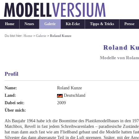
Home
Neues
Galerie
Kit-Ecke
Tipps & Tricks
Presse
Du bist hier:
Home
>
Galerie
>
Roland Kunze
Roland K
Modelle von Rolan
Profil
Name:
Roland Kunze
Land:
Deutschland
Dabei seit:
2009
Über mich:
Als Baujahr 1964 habe ich die Boomtime des Plastikmodellbaues in den 197
Matchbox, Revell in fast jedem Schreibwarenladen – paradiesische Zustän
hat man dann auch fast wie am Fließband gebaut und die Modelle hatten fast 
Silvester das dann abgeranzte Teil in die Luft sprengen. Später, mit der A