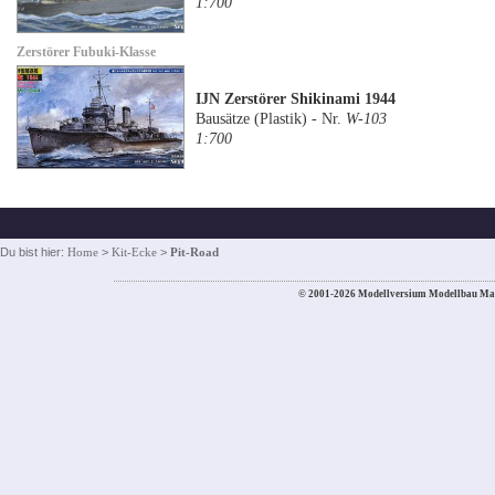
1:700
Zerstörer Fubuki-Klasse
IJN Zerstörer Shikinami 1944
Bausätze (Plastik) - Nr.
W-103
1:700
Du bist hier:
Home
>
Kit-Ecke
>
Pit-Road
© 2001-2026 Modellversium Modellbau Ma