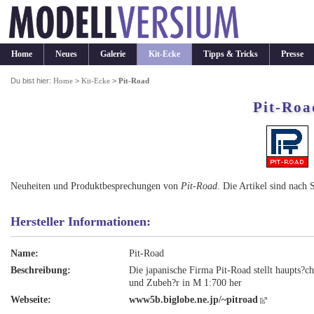
Home
Neues
Galerie
Kit-Ecke
Tipps & Tricks
Presse
Du bist hier:
Home
>
Kit-Ecke
>
Pit-Road
Pit-Roa
Neuheiten und Produktbesprechungen von
Pit-Road
. Die Artikel sind nach 
Hersteller Informationen:
Name:
Pit-Road
Beschreibung:
Die japanische Firma Pit-Road stellt haupts?ch
und Zubeh?r in M 1:700 her
Webseite:
www5b.biglobe.ne.jp/~pitroad