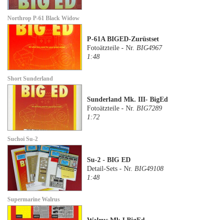
Northrop P-61 Black Widow
P-61A BIGED-Zurüstset
Fotoätzteile - Nr.
BIG4967
1:48
Short Sunderland
Sunderland Mk. III- BigEd
Fotoätzteile - Nr.
BIG7289
1:72
Suchoi Su-2
Su-2 - BIG ED
Detail-Sets - Nr.
BIG49108
1:48
Supermarine Walrus