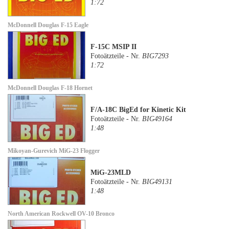
1:72
McDonnell Douglas F-15 Eagle
F-15C MSIP II
Fotoätzteile - Nr.
BIG7293
1:72
McDonnell Douglas F-18 Hornet
F/A-18C BigEd for Kinetic Kit
Fotoätzteile - Nr.
BIG49164
1:48
Mikoyan-Gurevich MiG-23 Flogger
MiG-23MLD
Fotoätzteile - Nr.
BIG49131
1:48
North American Rockwell OV-10 Bronco