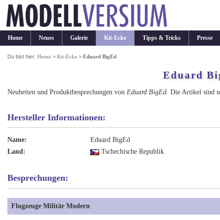
Home
Neues
Galerie
Kit-Ecke
Tipps & Tricks
Presse
Du bist hier:
Home
>
Kit-Ecke
>
Eduard BigEd
Eduard B
Neuheiten und Produktbesprechungen von
Eduard BigEd
. Die Artikel sind 
Hersteller Informationen:
Name:
Eduard BigEd
Land:
Tschechische Republik
Besprechungen:
Flugzeuge Militär Modern