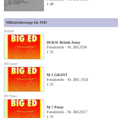
1:48
Militärfahrzeuge bis 1945
DUKW
DUKW British Army
Fotoätzteile - Nr.
BIG3556
1:35
M3 Grant
M-3 GRANT
Fotoätzteile - Nr.
BIG 3554
1:35
M7 Priest
M-7 Priest
Fotoätzteile - Nr.
BIG3557
1:35