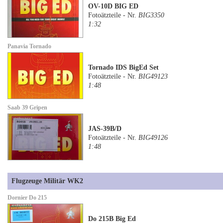
OV-10D BIG ED
Fotoätzteile - Nr.
BIG3350
1:32
Panavia Tornado
Tornado IDS BigEd Set
Fotoätzteile - Nr.
BIG49123
1:48
Saab 39 Gripen
JAS-39B/D
Fotoätzteile - Nr.
BIG49126
1:48
Flugzeuge Militär WK2
Dornier Do 215
Do 215B Big Ed