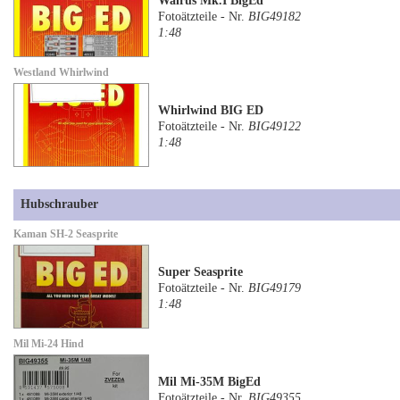
Walrus Mk.I BigEd
Fotoätzteile - Nr.
BIG49182
1:48
Westland Whirlwind
Whirlwind BIG ED
Fotoätzteile - Nr.
BIG49122
1:48
Hubschrauber
Kaman SH-2 Seasprite
Super Seasprite
Fotoätzteile - Nr.
BIG49179
1:48
Mil Mi-24 Hind
Mil Mi-35M BigEd
Fotoätzteile - Nr.
BIG49355