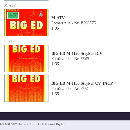
M-ATV
M-ATV
Fotoätzteile - Nr.
BIG3575
1:35
Stryker
BIG ED M-1126 Stryker ICV
Fotoätzteile - Nr.
3549
1:35
BIG ED M-1130 Stryker CV TACP
Fotoätzteile - Nr.
3551
1:35
Du bist hier:
Home
>
Kit-Ecke
>
Eduard BigEd