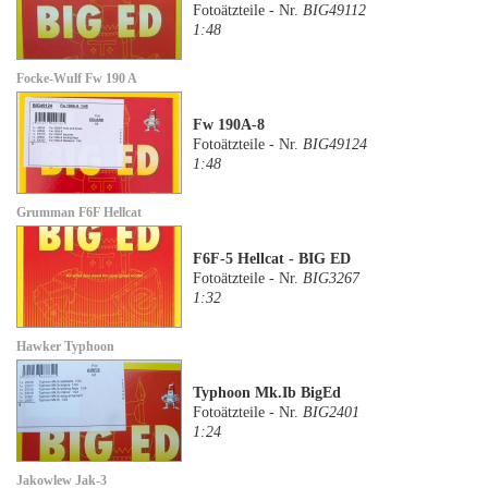
Fotoätzteile - Nr.
BIG49112
1:48
Focke-Wulf Fw 190 A
Fw 190A-8
Fotoätzteile - Nr.
BIG49124
1:48
Grumman F6F Hellcat
F6F-5 Hellcat - BIG ED
Fotoätzteile - Nr.
BIG3267
1:32
Hawker Typhoon
Typhoon Mk.Ib BigEd
Fotoätzteile - Nr.
BIG2401
1:24
Jakowlew Jak-3