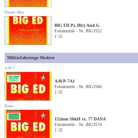
Panzer 38(t)
BIG ED Pz.38(t) Ausf.G
Fotoätzteile - Nr.
BIG3552
1:35
Militärfahrzeuge Modern
AAV-7
AAVP-7A1
Fotoätzteile - Nr.
BIG3566
1:35
Dana
152mm ShkH vz. 77 DANA
Fotoätzteile - Nr.
BIG3574
1:35