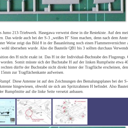
Jumo 213-Triebwerk. Hasegawa verweist diese in die Restekiste. Auf den mei
hen. Das würde auch bei der S-3 „weißes H" Sinn machen, denn nach dem Anstri
anter Weise zeigt das Bild 8 in der Bauanleitung noch einen Flammenvernichter 
es wohl übersehen wurde. Also die Bauteile QB1 bis 3 sollten durchaus Verwend
tion des H nicht exakt ist. Das H ist der Individual-Buchstabe des Flugzeugs. 
z worden. Somit müsste sich der Buchstabe H auf der linken Rumpfseite etwa
rechten dürfte der Buchstabe nicht direkt hinter der Tragfläche erscheinen, den
a 15mm zur Tragflächenkante aufweisen.
 Rumpf. Diese Antenne ist auf den Zeichnungen des Bemalungsplanes bei der S-
Antenne hingewiesen, obwohl sie sich am Spritzrahmen H befindet. Also Bautei
umpfmitte auf die linke Seite versetzt anbauen.