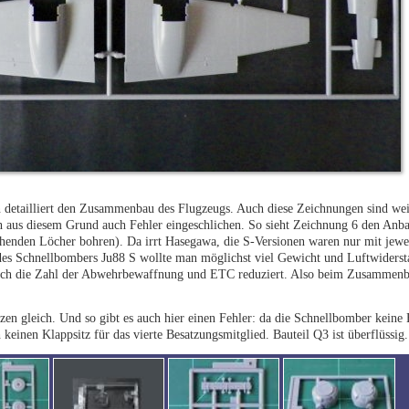
ten detailliert den Zusammenbau des Flugzeugs. Auch diese Zeichnungen sind we
ch aus diesem Grund auch Fehler eingeschlichen. So sieht Zeichnung 6 den An
chenden Löcher bohren). Da irrt Hasegawa, die S-Versionen waren nur mit jewe
des Schnellbombers Ju88 S wollte man möglichst viel Gewicht und Luftwidersta
uch die Zahl der Abwehrbewaffnung und ETC reduziert. Also beim Zusammenb
tzen gleich. Und so gibt es auch hier einen Fehler: da die Schnellbomber kein
keinen Klappsitz für das vierte Besatzungsmitglied. Bauteil Q3 ist überflüssig.