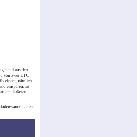
itgehend aus den
bau von zwei ETC
ils einem, nämlich
nd einsparen, so
au den äußeren
e Bodenwanne hatten,