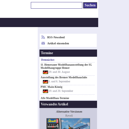
RSS-Newsfeed
Artikel einsenden
Termine
Demnächst:
11. Hemeraner Modellbauausstellung der IG
Modellbaugruppe Hemer
29. und 30. August
Ausstellung des Bremer Modellbauclubs
5. und 6. September
PMC Main-Kinzig
19. und 20. September
Alle Modellbau-Termine
Verwandte Artikel
Alternative Versionen
Revell