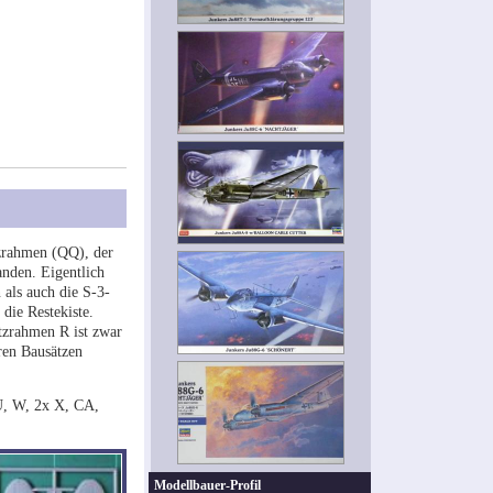
tzrahmen (QQ), der
anden. Eigentlich
als auch die S-3-
die Restekiste.
tzrahmen R ist zwar
ren Bausätzen
 U, W, 2x X, CA,
Modellbauer-Profil