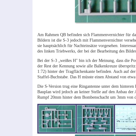
Am Rahmen QB befinden sich Flammenvernichter für das 
Bildern ist die S-3 jedoch mit Flammenvernichter verse
sie hauptsächlich für Nachteinsätze vorgesehen. Interess
des linken Triebwerks, der bei der Bearbeitung des Bild
Bei der S-3 „weißes H" bin ich der Meinung, dass die Posi
der Rest der Kennung sowie alle Balkenkreuze übersprit
1:72) hinter der Tragflächenkante befinden. Auch auf der 
Staffel-Buchstabe. Das H müsste einen Abstand von etw
Die S-Version trug eine Ringantenne unter dem hinteren
Bauplan wird jedoch an keiner Stelle auf den Anbau der 
Rumpf 20mm hinter dem Bombenschacht um 3mm von der R