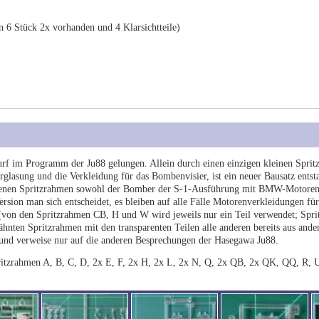
 6 Stück 2x vorhanden und 4 Klarsichtteile)
rf im Programm der Ju88 gelungen. Allein durch einen einzigen kleinen Spri
erglasung und die Verkleidung für das Bombenvisier, ist ein neuer Bausatz entst
haltenen Spritzrahmen sowohl der Bomber der S-1-Ausführung mit BMW-Motoren 
ion man sich entscheidet, es bleiben auf alle Fälle Motorenverkleidungen für 
e (von den Spritzrahmen CB, H und W wird jeweils nur ein Teil verwendet; Spri
ähnten Spritzrahmen mit den transparenten Teilen alle anderen bereits aus ande
n und verweise nur auf die anderen Besprechungen der Hasegawa Ju88.
Spritzrahmen A, B, C, D, 2x E, F, 2x H, 2x L, 2x N, Q, 2x QB, 2x QK, QQ, R,