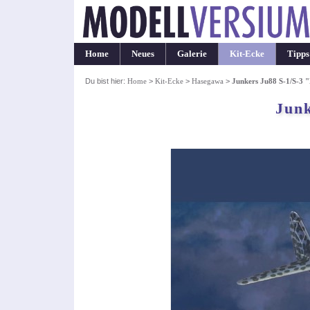
Home
Neues
Galerie
Kit-Ecke
Tipps
Du bist hier:
Home
>
Kit-Ecke
>
Hasegawa
>
Junkers Ju88 S-1/S-3
Junk