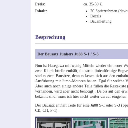
Preis:
ca. 35-50 €
Inhalt:
20 Spritzrahmen (davon
Decals
Bauanleitung
Besprechung
Der Bausatz Junkers Ju88 S-1 / S-3
Nun ist Hasegawa mit wenig Mitteln wieder ein neuer Wu
zwei Klarsichtteile enthält, die stromlinienförmige Bugv
sind es zwei Bausätze, denn es lassen sich aus den ent
Ausführung mit Jumo-Motoren bauen. Egal für welche Vers
Aber auch noch einige andere Teile füllen die Restekist
vorhanden, wird aber nicht benötigt). Da bis auf den erw
bekannt sind, muss ich hier nicht weiter darauf eingehe
Der Bausatz enthält Teile für eine Ju88 S-1 oder S-3 (
CB, CH, P-1).