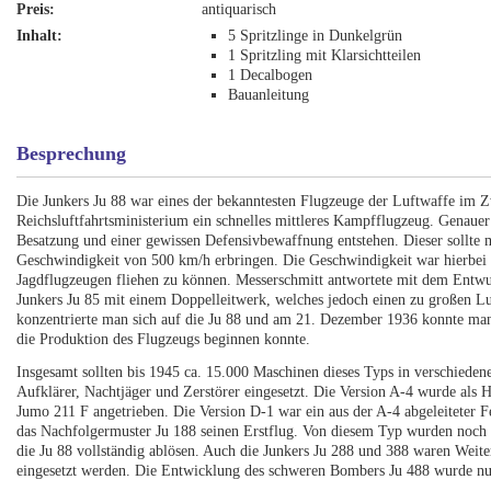
Preis:
antiquarisch
Inhalt:
5 Spritzlinge in Dunkelgrün
1 Spritzling mit Klarsichtteilen
1 Decalbogen
Bauanleitung
Besprechung
Die Junkers Ju 88 war eines der bekanntesten Flugzeuge der Luftwaffe im 
Reichsluftfahrtsministerium ein schnelles mittleres Kampfflugzeug. Genaue
Besatzung und einer gewissen Defensivbewaffnung entstehen. Dieser sollte 
Geschwindigkeit von 500 km/h erbringen. Die Geschwindigkeit war hierbei d
Jagdflugzeugen fliehen zu können. Messerschmitt antwortete mit dem Entwur
Junkers Ju 85 mit einem Doppelleitwerk, welches jedoch einen zu großen L
konzentrierte man sich auf die Ju 88 und am 21. Dezember 1936 konnte man d
die Produktion des Flugzeugs beginnen konnte.
Insgesamt sollten bis 1945 ca. 15.000 Maschinen dieses Typs in verschied
Aufklärer, Nachtjäger und Zerstörer eingesetzt. Die Version A-4 wurde al
Jumo 211 F angetrieben. Die Version D-1 war ein aus der A-4 abgeleiteter F
das Nachfolgermuster Ju 188 seinen Erstflug. Von diesem Typ wurden noch ü
die Ju 88 vollständig ablösen. Auch die Junkers Ju 288 und 388 waren Weit
eingesetzt werden. Die Entwicklung des schweren Bombers Ju 488 wurde nur 