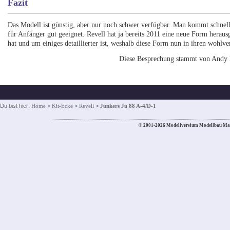
Fazit
Das Modell ist günstig, aber nur noch schwer verfügbar. Man kommt schnel
für Anfänger gut geeignet. Revell hat ja bereits 2011 eine neue Form herau
hat und um einiges detaillierter ist, weshalb diese Form nun in ihren wohlv
Diese Besprechung stammt von Andy
Du bist hier:
Home
>
Kit-Ecke
>
Revell
>
Junkers Ju 88 A-4/D-1
© 2001-2026 Modellversium Modellbau Ma