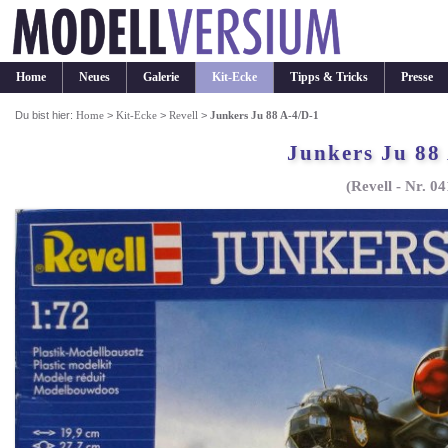
Home
Neues
Galerie
Kit-Ecke
Tipps & Tricks
Presse
Du bist hier:
Home
>
Kit-Ecke
>
Revell
>
Junkers Ju 88 A-4/D-1
Junkers Ju 88
(Revell - Nr. 0