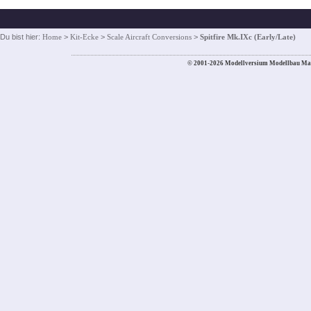
Du bist hier:
Home
>
Kit-Ecke
>
Scale Aircraft Conversions
>
Spitfire Mk.IXc (Early/Late)
© 2001-2026 Modellversium Modellbau Ma