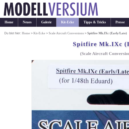
Home
Neues
Galerie
Kit-Ecke
Tipps & Tricks
Presse
Du bist hier:
Home
>
Kit-Ecke
>
Scale Aircraft Conversions
>
Spitfire Mk.IXc (Early/Late)
Spitfire Mk.IXc (
(Scale Aircraft Conversio