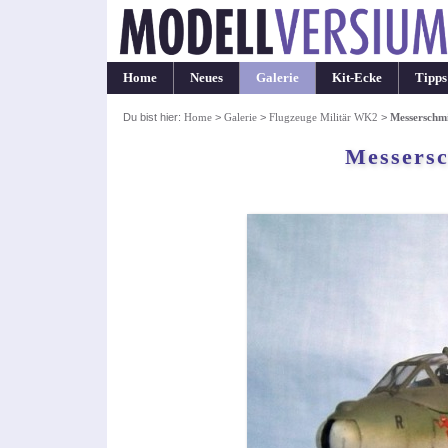
Home
Neues
Galerie
Kit-Ecke
Tipps
Du bist hier:
Home
>
Galerie
>
Flugzeuge Militär WK2
>
Messerschm
Messersc