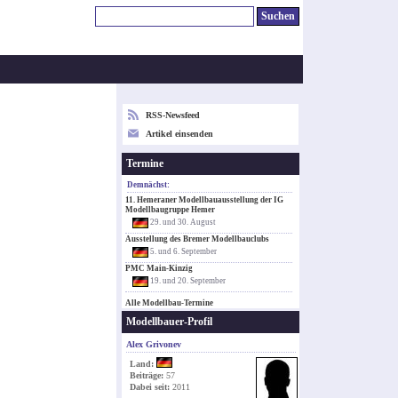
RSS-Newsfeed
Artikel einsenden
Termine
Demnächst:
11. Hemeraner Modellbauausstellung der IG
Modellbaugruppe Hemer
29. und 30. August
Ausstellung des Bremer Modellbauclubs
5. und 6. September
PMC Main-Kinzig
19. und 20. September
Alle Modellbau-Termine
Modellbauer-Profil
Alex Grivonev
Land:
Beiträge:
57
Dabei seit:
2011