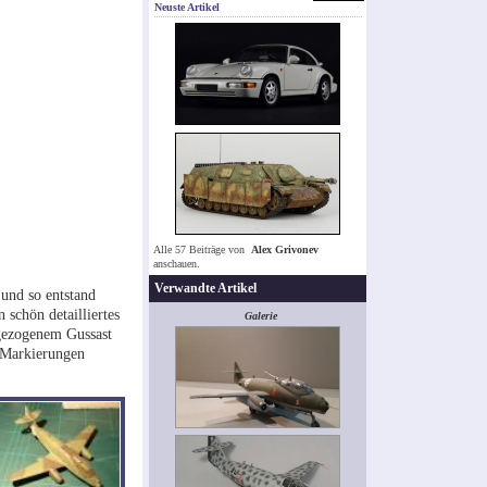
Neuste Artikel
Alle 57 Beiträge von
Alex Grivonev
anschauen.
Verwandte Artikel
 und so entstand
schön detailliertes
Galerie
 gezogenem Gussast
e Markierungen