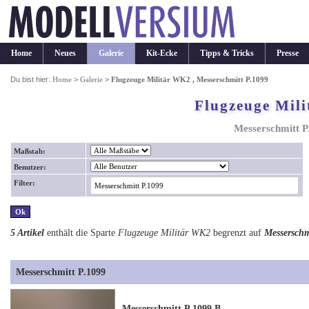
Home
Neues
Galerie
Kit-Ecke
Tipps & Tricks
Presse
Du bist hier:
Home
>
Galerie
>
Flugzeuge Militär WK2 , Messerschmitt P.1099
Flugzeuge Mil
Messerschmitt P
Maßstab:
Benutzer:
Filter:
5 Artikel
enthält die Sparte
Flugzeuge Militär WK2
begrenzt auf
Messerschm
Messerschmitt P.1099
Messerschmitt P.1099 B