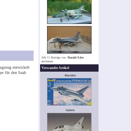
Alle 11 Beiträge von
Harald Eder
anschauen.
ugzeug entwickelt
Verwandte Artikel
ger für den Saab
Bausätze
Galerie