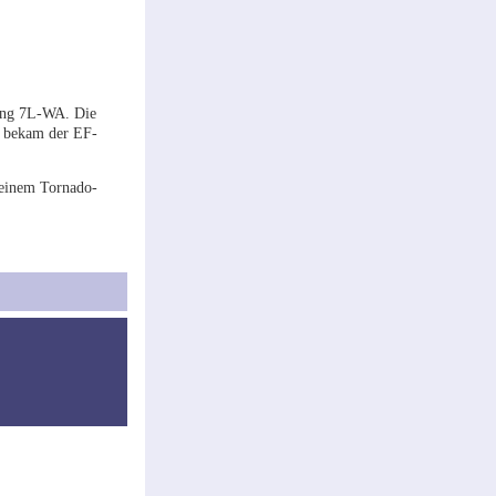
nung 7L-WA. Die
nd bekam der EF-
s einem Tornado-