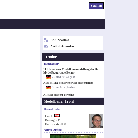
RSS-Newsfeed
Artikel einsenden
Termine
Demnächst:
11. Hemeraner Modellbauausstellung der IG
Modellbaugruppe Hemer
29. und 30. August
Ausstellung des Bremer Modellbauclubs
5. und 6. September
Alle Modellbau-Termine
Modellbauer-Profil
Harald Eder
Land:
Beiträge:
11
Dabei seit:
2008
Neuste Artikel