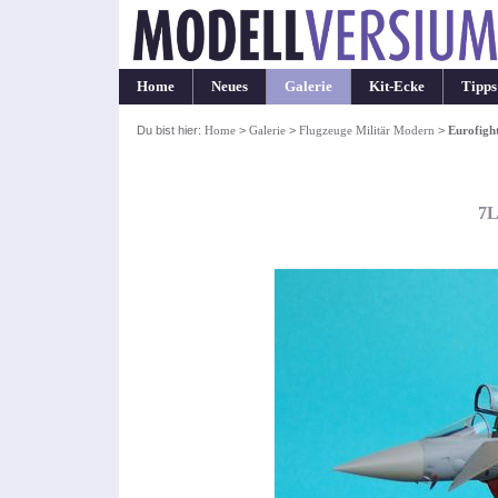
Home
Neues
Galerie
Kit-Ecke
Tipps
Du bist hier:
Home
>
Galerie
>
Flugzeuge Militär Modern
>
Eurofigh
7L