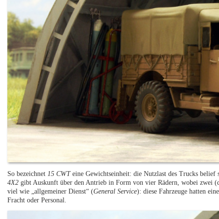
So bezeichnet
15 CWT
eine Gewichtseinheit: die Nutzlast des Trucks belief 
4X2
gibt Auskunft über den Antrieb in Form von vier Rädern, wobei zwei (d
viel wie „allgemeiner Dienst“ (
General Service
): diese Fahrzeuge hatten ein
Fracht oder Personal.