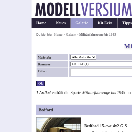
Home
Neues
Galerie
Kit-Ecke
Tipps
Du bist hier:
Home
>
Galerie
>
Militärfahrzeuge bis 1945
Mi
Maßstab:
Benutzer:
Filter:
1 Artikel
enthält die Sparte
Militärfahrzeuge bis 1945
im
Bedford
Bedford 15-cwt 4x2 G.S.