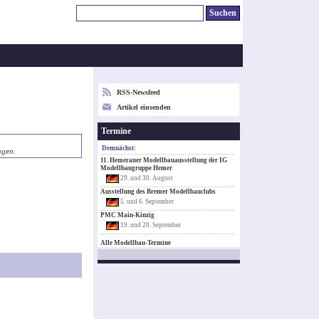
RSS-Newsfeed
Artikel einsenden
Termine
Demnächst:
agen.
11. Hemeraner Modellbauausstellung der IG
Modellbaugruppe Hemer
29. und 30. August
Ausstellung des Bremer Modellbauclubs
5. und 6. September
PMC Main-Kinzig
19. und 20. September
Alle Modellbau-Termine