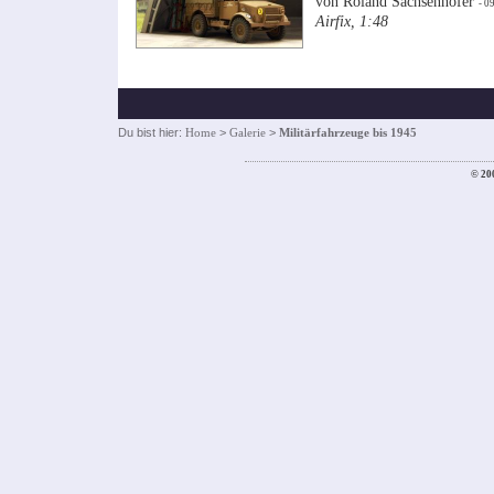
von Roland Sachsenhofer
- 0
Airfix, 1:48
Du bist hier:
Home
>
Galerie
>
Militärfahrzeuge bis 1945
© 20