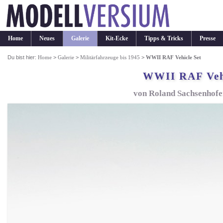
Home
Neues
Galerie
Kit-Ecke
Tipps & Tricks
Presse
Du bist hier:
Home
>
Galerie
>
Militärfahrzeuge bis 1945
>
WWII RAF Vehicle Set
WWII RAF Vehi
von Roland Sachsenhofer