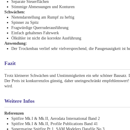
Separate Steuerflächen
Stimmige Abmessungen und Konturen
Schwächen:
Nietendarstellung am Rumpf zu heftig
Spinner zu Spitz
Fragwürdige Querruderausführung
Einfach gehaltenes Fahrwerk
Ölkühler ist nicht die korrekte Ausführung
Anwendung:
Der Trockenbau verlief sehr vielversprechend, die Passgenauigkeit ist h
Fazit
Trotz kleinerer Schwächen und Unstimmigkeiten ein sehr schöner Bausatz. Di
Der Preis ist konkurrenzlos günstig, daher uneingeschränkt empfehlenswert
wird.
Weitere Infos
Referenzen
Spitfire Mk.I & Mk.II, Aerodata International Band 2
Spitfire Mk.I & Mk.II, Profile Publications Band 41
Supermarine Spitfire Pt 1, SAM Modelers Datafile No 3