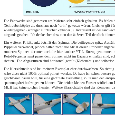
Die Fahrwerke sind gemessen am Maßstab sehr einfach gehalten. Es fehlen d
(Schraubenköpfe) die durchaus noch "drin" gewesen wären. Gleiches gilt für 
wiedergegeben (schräger elliptischer Zylinder ;). Interessant ist der sandw
nirgends gesehen. Ich denke aber dass man den äußeren Teil deutlich dünne
Ein weiterer Kritikpunkt betrifft den Spinner. Die beiliegende spitze Au
Prppeller verwendet, jedoch hatten nicht alle Mk.II diesen Propeller angeb
runderen Spinner, darunter auch die hier baubare YT-L. Streng genommen m
Rotol-Propeller samt passendem Spinner nicht im Bausatz enthalten sind, sc
richten...Die Abgasstutzen sind horizontal geteilt (Klebenaht!) und teilweis
Die Klarsichtteile sind bei meinem Exemplar eher durchwachsen. So richtig k
wäre diese nicht 100% optimal poliert worden. Da habe ich schon bessere g
geschlossen bauen will, für eine geöffnete Darstellung sollte man den ent
spannungsfrei befestigen zu können. Die beiden kleinen Fenster seitlich am
Mk.II hat keine solchen Fenster. Weitere Klarsichtteile sind der Kompass, da