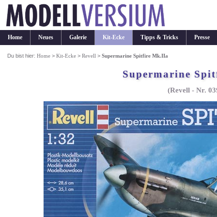
Home
Neues
Galerie
Kit-Ecke
Tipps & Tricks
Presse
Du bist hier:
Home
>
Kit-Ecke
>
Revell
>
Supermarine Spitfire Mk.IIa
Supermarine Spit
(Revell - Nr. 0