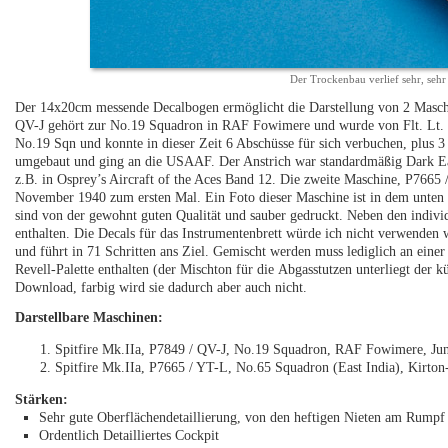
Der Trockenbau verlief sehr, seh
Der 14x20cm messende Decalbogen ermöglicht die Darstellung von 2 Maschin
QV-J gehört zur No.19 Squadron in RAF Fowimere und wurde von Flt. Lt. 
No.19 Sqn und konnte in dieser Zeit 6 Abschüsse für sich verbuchen, plus 3
umgebaut und ging an die USAAF. Der Anstrich war standardmäßig Dark Ear
z.B. in Osprey’s Aircraft of the Aces Band 12. Die zweite Maschine, P7665
November 1940 zum ersten Mal. Ein Foto dieser Maschine ist in dem unten a
sind von der gewohnt guten Qualität und sauber gedruckt. Neben den indiv
enthalten. Die Decals für das Instrumentenbrett würde ich nicht verwenden 
und führt in 71 Schritten ans Ziel. Gemischt werden muss lediglich an einer 
Revell-Palette enthalten (der Mischton für die Abgasstutzen unterliegt der kün
Download, farbig wird sie dadurch aber auch nicht.
Darstellbare Maschinen:
Spitfire Mk.IIa, P7849 / QV-J, No.19 Squadron, RAF Fowimere, Ju
Spitfire Mk.IIa, P7665 / YT-L, No.65 Squadron (East India), Kirton
Stärken:
Sehr gute Oberflächendetaillierung, von den heftigen Nieten am Rumpf
Ordentlich Detailliertes Cockpit