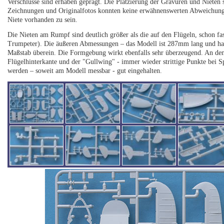
Verschlüsse sind erhaben geprägt. Die Platzierung der Gravuren und Nieten s
Zeichnungen und Originalfotos konnten keine erwähnenswerten Abweichungen 
Niete vorhanden zu sein.
Die Nieten am Rumpf sind deutlich größer als die auf den Flügeln, schon fa
Trumpeter). Die äußeren Abmessungen – das Modell ist 287mm lang und ha
Maßstab überein. Die Formgebung wirkt ebenfalls sehr überzeugend. An den 
Flügelhinterkante und der "Gullwing" - immer wieder strittige Punkte bei Sp
werden – soweit am Modell messbar - gut eingehalten.