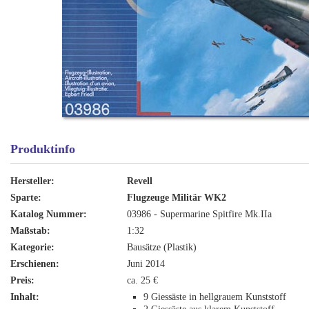
Produktinfo
Hersteller:
Revell
Sparte:
Flugzeuge Militär WK2
Katalog Nummer:
03986 - Supermarine Spitfire Mk.IIa
Maßstab:
1:32
Kategorie:
Bausätze (Plastik)
Erschienen:
Juni 2014
Preis:
ca. 25 €
Inhalt:
9 Giessäste in hellgrauem Kunststoff