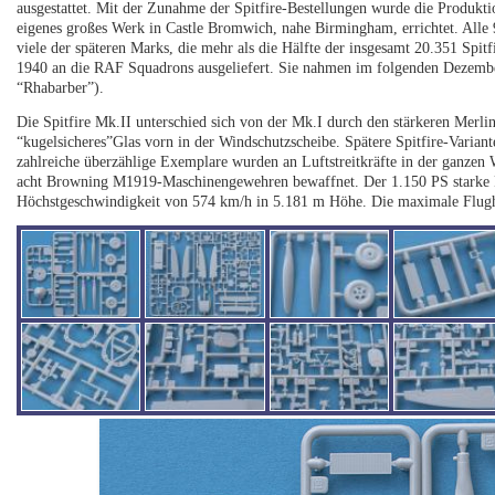
ausgestattet. Mit der Zunahme der Spitfire-Bestellungen wurde die Produkt
eigenes großes Werk in Castle Bromwich, nahe Birmingham, errichtet. Alle
viele der späteren Marks, die mehr als die Hälfte der insgesamt 20.351 Spit
1940 an die RAF Squadrons ausgeliefert. Sie nahmen im folgenden Dezemb
“Rhabarber”).
Die Spitfire Mk.II unterschied sich von der Mk.I durch den stärkeren Merli
“kugelsicheres”Glas vorn in der Windschutzscheibe. Spätere Spitfire-Variant
zahlreiche überzählige Exemplare wurden an Luftstreitkräfte in der ganzen 
acht Browning M1919-Maschinengewehren bewaffnet. Der 1.150 PS starke Ro
Höchstgeschwindigkeit von 574 km/h in 5.181 m Höhe. Die maximale Flug