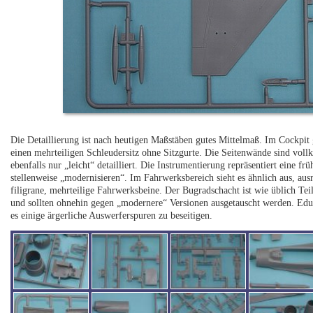
Die Detaillierung ist nach heutigen Maßstäben gutes Mittelmaß. Im Cockpit
einen mehrteiligen Schleudersitz ohne Sitzgurte. Die Seitenwände sind voll
ebenfalls nur „leicht“ detailliert. Die Instrumentierung repräsentiert eine f
stellenweise „modernisieren“. Im Fahrwerksbereich sieht es ähnlich aus, aus
filigrane, mehrteilige Fahrwerksbeine. Der Bugradschacht ist wie üblich Tei
und sollten ohnehin gegen „modernere“ Versionen ausgetauscht werden. Edu
es einige ärgerliche Auswerferspuren zu beseitigen.