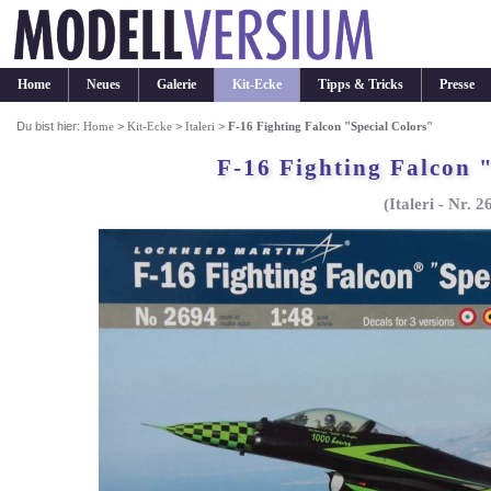
Home
Neues
Galerie
Kit-Ecke
Tipps & Tricks
Presse
Du bist hier:
Home
>
Kit-Ecke
>
Italeri
>
F-16 Fighting Falcon "Special Colors"
F-16 Fighting Falcon 
(Italeri - Nr. 2