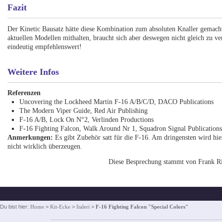
Fazit
Der Kinetic Bausatz hätte diese Kombination zum absoluten Knaller gemach
aktuellen Modellen mithalten, braucht sich aber deswegen nicht gleich zu vers
eindeutig empfehlenswert!
Weitere Infos
Referenzen
Uncovering the Lockheed Martin F-16 A/B/C/D, DACO Publications
The Modern Viper Guide, Red Air Publishing
F-16 A/B, Lock On N°2, Verlinden Productions
F-16 Fighting Falcon, Walk Around Nr 1, Squadron Signal Publication
Anmerkungen:
Es gibt Zubehör satt für die F-16. Am dringensten wird hi
nicht wirklich überzeugen.
Diese Besprechung stammt von Frank Ri
Du bist hier:
Home
>
Kit-Ecke
>
Italeri
>
F-16 Fighting Falcon "Special Colors"