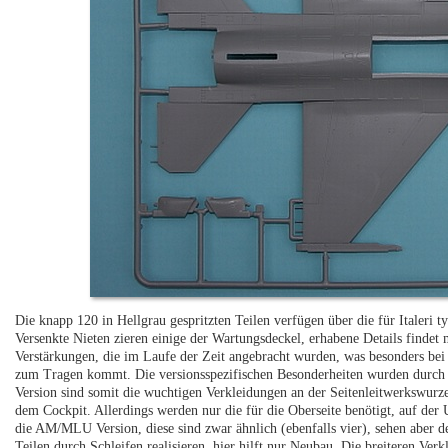
Die knapp 120 in Hellgrau gespritzten Teilen verfügen über die für Italeri 
Versenkte Nieten zieren einige der Wartungsdeckel, erhabene Details findet
Verstärkungen, die im Laufe der Zeit angebracht wurden, was besonders be
zum Tragen kommt. Die versionsspezifischen Besonderheiten wurden durch „
Version sind somit die wuchtigen Verkleidungen an der Seitenleitwerkswurze
dem Cockpit. Allerdings werden nur die für die Oberseite benötigt, auf der U
die AM/MLU Version, diese sind zwar ähnlich (ebenfalls vier), sehen aber d
Teilen durch Schleifen realisieren, hier hilft nur Neubau. Die breiteren Ver