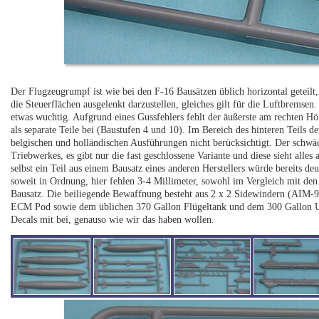
Der Flugzeugrumpf ist wie bei den F-16 Bausätzen üblich horizontal geteilt
die Steuerflächen ausgelenkt darzustellen, gleiches gilt für die Luftbremsen.
etwas wuchtig. Aufgrund eines Gussfehlers fehlt der äußerste am rechten Hö
als separate Teile bei (Baustufen 4 und 10). Im Bereich des hinteren Teils 
belgischen und holländischen Ausführungen nicht berücksichtigt. Der schwäc
Triebwerkes, es gibt nur die fast geschlossene Variante und diese sieht alles 
selbst ein Teil aus einem Bausatz eines anderen Herstellers würde bereits d
soweit in Ordnung, hier fehlen 3-4 Millimeter, sowohl im Vergleich mit 
Bausatz. Die beiliegende Bewaffnung besteht aus 2 x 2 Sidewindern (A
ECM Pod sowie dem üblichen 370 Gallon Flügeltank und dem 300 Gallon Un
Decals mit bei, genauso wie wir das haben wollen.