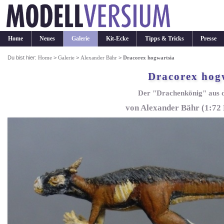
Home
Neues
Galerie
Kit-Ecke
Tipps & Tricks
Presse
Du bist hier:
Home
>
Galerie
>
Alexander Bähr
>
Dracorex hogwartsia
Dracorex hog
Der "Drachenkönig" aus 
von Alexander Bähr (1:72