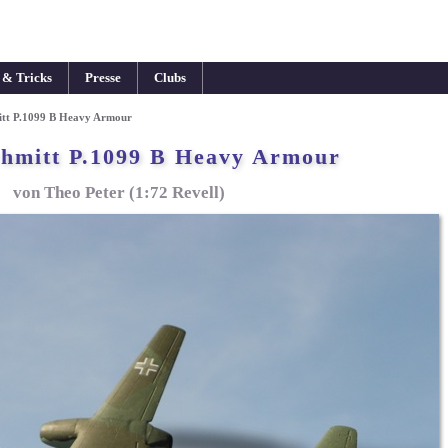
 & Tricks
Presse
Clubs
itt P.1099 B Heavy Armour
hmitt P.1099 B Heavy Armour
von Theo Peter (1:72 Revell)