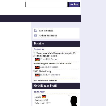
RSS-Newsfeed
Artikel einsenden
Termine
Demnächst:
11. Hemeraner Modellbauausstellung der IG
Modellbaugruppe Hemer
29. und 30. August
Ausstellung des Bremer Modellbauclubs
5. und 6. September
PMC Main-Kinzig
19. und 20. September
Alle Modellbau-Termine
Modellbauer-Profil
Theo Peter
Land:
Beiträge:
263
Dabei seit:
2012