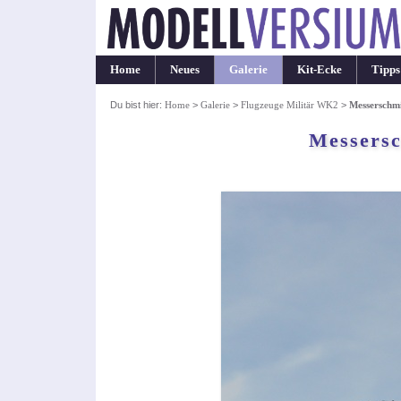
Home
Neues
Galerie
Kit-Ecke
Tipps
Du bist hier:
Home
>
Galerie
>
Flugzeuge Militär WK2
>
Messerschm
Messersc