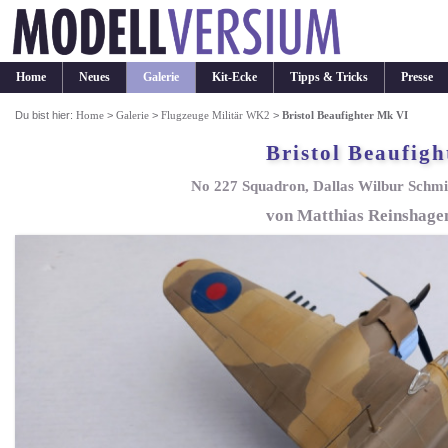
Home
Neues
Galerie
Kit-Ecke
Tipps & Tricks
Presse
Du bist hier:
Home
>
Galerie
>
Flugzeuge Militär WK2
>
Bristol Beaufighter Mk VI
Bristol Beaufig
No 227 Squadron, Dallas Wilbur Schmi
von Matthias Reinshage