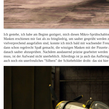
Ich gestehe, ich habe am Beginn gezögert, mich diesen Mikro-Sprühschablon
Masken erschienen mir fast als zu feingliedrig, um sauber gesprüht werden
vielverprechend ausgefallen sind, konnte ich mich bald mit wachsender Fre
dann schon regelrecht Spaß gemacht, die winzigen Masken mit der Pinzette 
danach sauber abzusprühen. Nachdem ausdauernd präzise gearbeitet werden 
muss, ist der Aufwand nicht unerheblich. Allerdings ist ja auch das Aufbrin
auch noch ein unerfreuliches “Silbern” der Schiebebilder droht- das sist hie