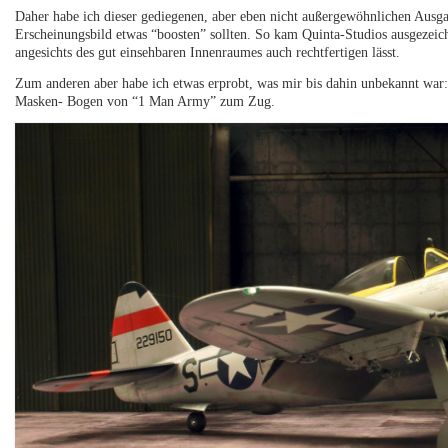
Daher habe ich dieser gediegenen, aber eben nicht außergewöhnlichen Ausg
Erscheinungsbild etwas “boosten” sollten. So kam Quinta-Studios ausgezeich
angesichts des gut einsehbaren Innenraumes auch rechtfertigen lässt.
Zum anderen aber habe ich etwas erprobt, was mir bis dahin unbekannt war: 
Masken- Bogen von “1 Man Army” zum Zug.