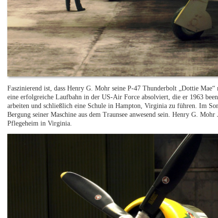
Faszinierend ist, dass Henry G. Mohr seine P-47 Thunderbolt „Dottie Mae“ 
eine erfolgreiche Laufbahn in der US-Air Force absolviert, die er 1963 be
arbeiten und schließlich eine Schule in Hampton, Virginia zu führen. Im So
Bergung seiner Maschine aus dem Traunsee anwesend sein. Henry G. Mohr Jr
Pflegeheim in Virginia.