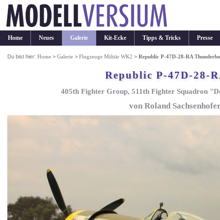
Home
Neues
Galerie
Kit-Ecke
Tipps & Tricks
Presse
Du bist hier:
Home
>
Galerie
>
Flugzeuge Militär WK2
>
Republic P-47D-28-RA Thunderbo
Republic P-47D-28-R
405th Fighter Group, 511th Fighter Squadron "Do
von Roland Sachsenhofer