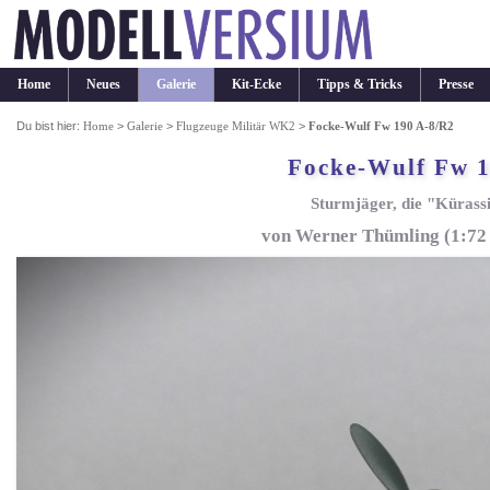
Home
Neues
Galerie
Kit-Ecke
Tipps & Tricks
Presse
Du bist hier:
Home
>
Galerie
>
Flugzeuge Militär WK2
>
Focke-Wulf Fw 190 A-8/R2
Focke-Wulf Fw 1
Sturmjäger, die "Kürassi
von Werner Thümling (1:72