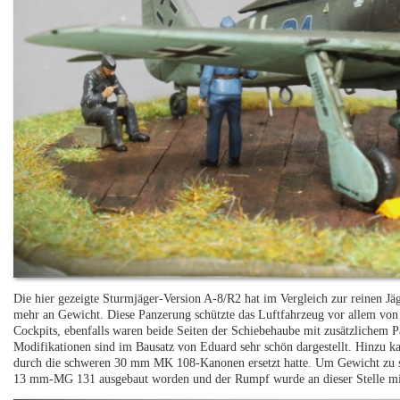
Die hier gezeigte Sturmjäger-Version A-8/R2 hat im Vergleich zur reinen Jä
mehr an Gewicht. Diese Panzerung schützte das Luftfahrzeug vor allem von v
Cockpits, ebenfalls waren beide Seiten der Schiebehaube mit zusätzlichem 
Modifikationen sind im Bausatz von Eduard sehr schön dargestellt. Hinzu
durch die schweren 30 mm MK 108-Kanonen ersetzt hatte. Um Gewicht zu sp
13 mm-MG 131 ausgebaut worden und der Rumpf wurde an dieser Stelle mit