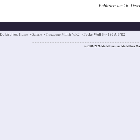
Publiziert am 16. Dez
Du bist hier:
Home
>
Galerie
>
Flugzeuge Militär WK2
>
Focke-Wulf Fw 190 A-8/R2
© 2001-2026 Modellversium Modellbau Ma