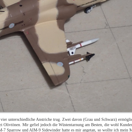
0 vier unterschiedliche Anstriche trug. Zwei davon (Grau und Schwarz) ermögl
i Olivtönen. Mir gefiel jedoch die Wüstentarnung am Besten, die wohl Kunden
IM-7 Sparrow und AIM-9 Sidewinder hatte es mir angetan, so wollte ich mein Mo