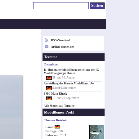
RSS-Newsfeed
Artikel einsenden
Termine
Demnächst:
11. Hemeraner Modellbauausstellung der IG
Modellbaugruppe Hemer
29. und 30. August
Ausstellung des Bremer Modellbauclubs
5. und 6. September
PMC Main-Kinzig
19. und 20. September
Alle Modellbau-Termine
Modellbauer-Profil
Thomas Brückelt
Land:
Beiträge:
296
Dabei seit:
2011