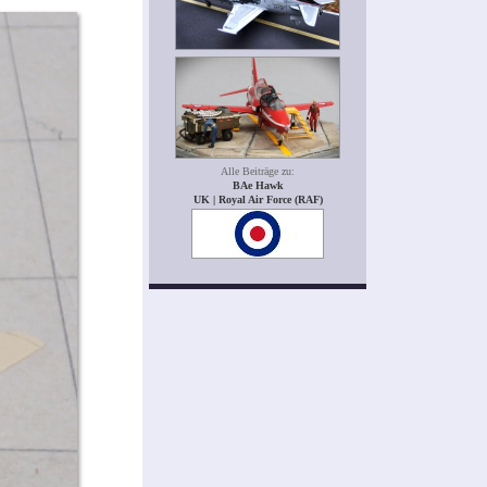
Alle Beiträge zu:
BAe Hawk
UK | Royal Air Force (RAF)