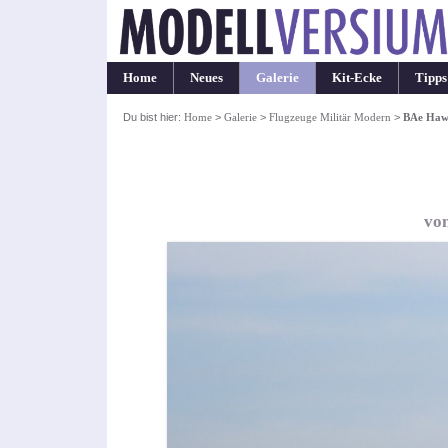
Home
Neues
Galerie
Kit-Ecke
Tipps
Du bist hier:
Home
>
Galerie
>
Flugzeuge Militär Modern
>
BAe Haw
vo