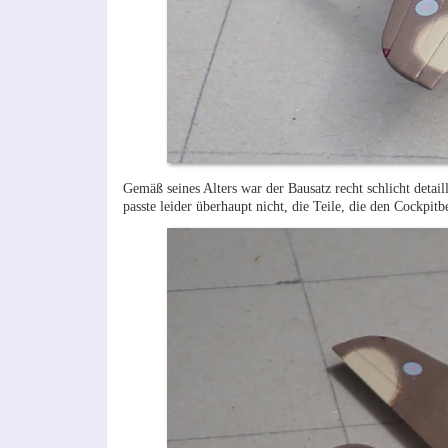
Gemäß seines Alters war der Bausatz recht schlicht detai
passte leider überhaupt nicht, die Teile, die den Cockpit