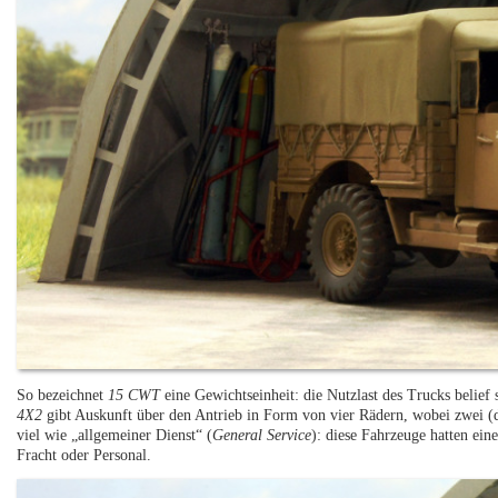
So bezeichnet
15 CWT
eine Gewichtseinheit: die Nutzlast des Trucks belief 
4X2
gibt Auskunft über den Antrieb in Form von vier Rädern, wobei zwei (d
viel wie „allgemeiner Dienst“ (
General Service
): diese Fahrzeuge hatten ein
Fracht oder Personal.