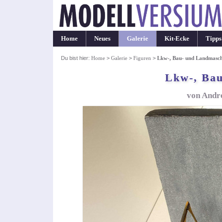
Home
Neues
Galerie
Kit-Ecke
Tipps
Du bist hier:
Home
>
Galerie
>
Figuren
>
Lkw-, Bau- und Landmasch
Lkw-, Bau
von Andre