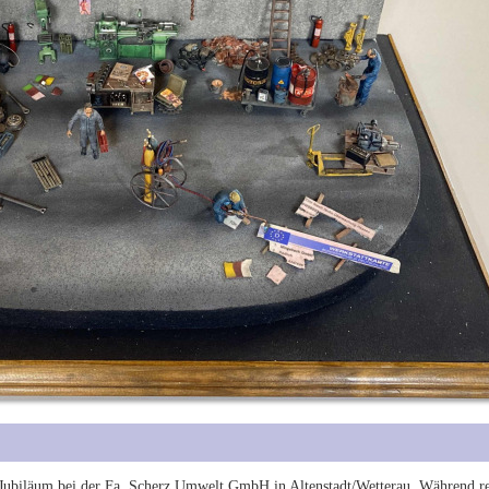
s Jubiläum bei der Fa. Scherz Umwelt GmbH in Altenstadt/Wetterau. Während r