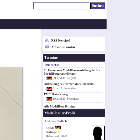
RSS-Newsfeed
Artikel einsenden
Termine
Demnächst:
11. Hemeraner Modellbauausstellung der IG
Modellbaugruppe Hemer
29. und 30. August
Ausstellung des Bremer Modellbauclubs
5. und 6. September
PMC Main-Kinzig
19. und 20. September
Alle Modellbau-Termine
Modellbauer-Profil
Andreas Redlich
Land:
Beiträge:
6
Dabei seit:
2023