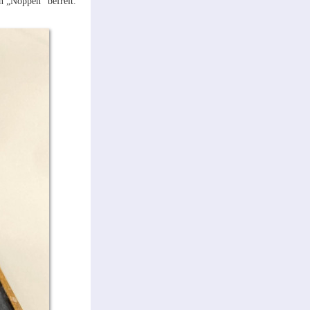
n „Noppen“ befreit.