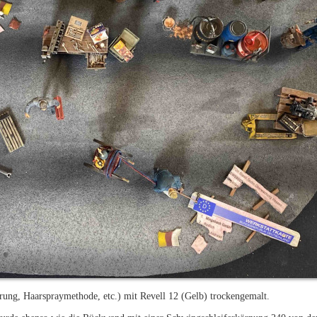
ung, Haarspraymethode, etc.) mit Revell 12 (Gelb) trockengemalt.