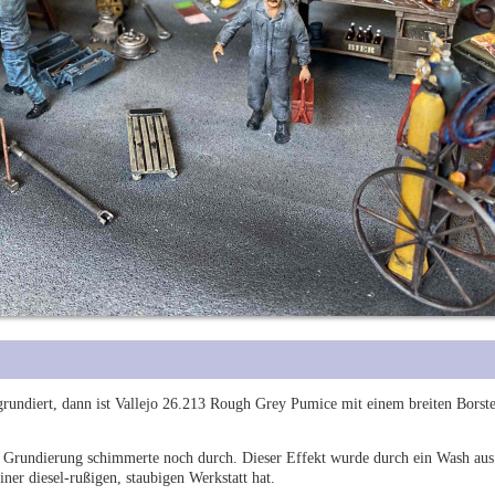
rundiert, dann ist Vallejo 26.213 Rough Grey Pumice mit einem breiten Borste
e Grundierung schimmerte noch durch. Dieser Effekt wurde durch ein Wash au
ner diesel-rußigen, staubigen Werkstatt hat.