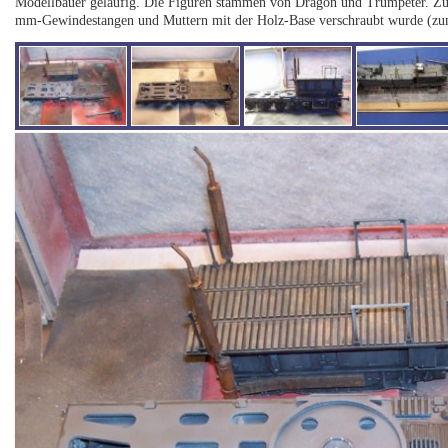
Modellbauer geläufig. Die Figuren stammen von Dragon und Trumpeter. Zum 
mm-Gewindestangen und Muttern mit der Holz-Base verschraubt wurde (zu