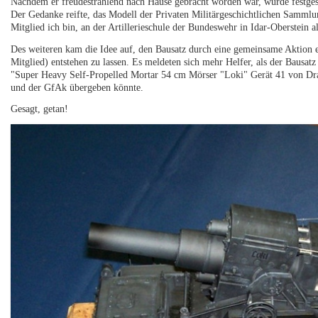
Nachdem er freudestrahlend nach Hause gebracht worden war, wurde festgeste
Der Gedanke reifte, das Modell der Privaten Militärgeschichtlichen Sammlun
Mitglied ich bin, an der Artillerieschule der Bundeswehr in Idar-Oberstein a
Des weiteren kam die Idee auf, den Bausatz durch eine gemeinsame Aktion 
Mitglied) entstehen zu lassen. Es meldeten sich mehr Helfer, als der Bausat
"Super Heavy Self-Propelled Mortar 54 cm Mörser "Loki" Gerät 41 von Dr
und der GfAk übergeben könnte.
Gesagt, getan!