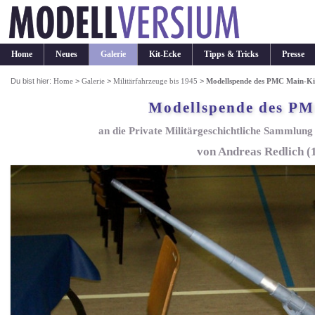
Home
Neues
Galerie
Kit-Ecke
Tipps & Tricks
Presse
Du bist hier:
Home
>
Galerie
>
Militärfahrzeuge bis 1945
>
Modellspende des PMC Main-Ki
Modellspende des PM
an die Private Militärgeschichtliche Sammlung 
von Andreas Redlich (