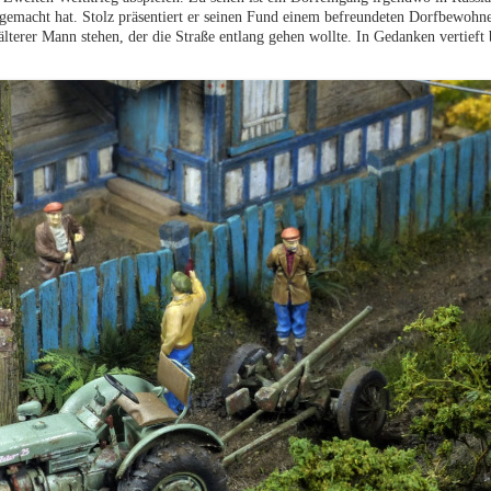
 gemacht hat. Stolz präsentiert er seinen Fund einem befreundeten Dorfbewohn
älterer Mann stehen, der die Straße entlang gehen wollte. In Gedanken vertieft 