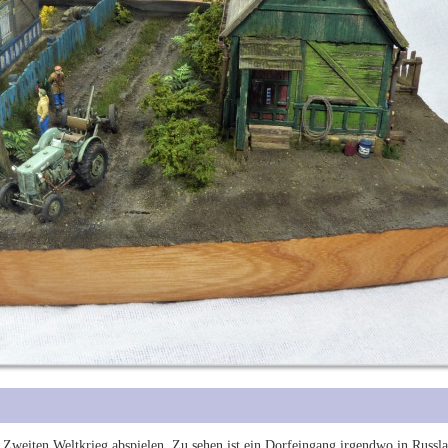
m Zweiten Weltkrieg abspielen. Zu sehen ist ein Dorfeingang irgendwo in Russl