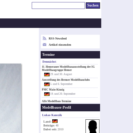
RSS-Newsfeed
Artikel einsenden
Termine
Demnächst:
11. Hemeraner Modellbauausstellung der IG
Modellbaugruppe Hemer
29. und 30. August
Ausstellung des Bremer Modellbauclubs
5. und 6. September
PMC Main-Kinzig
19. und 20. September
Alle Modellbau-Termine
Modellbauer-Profil
Lukas Kanczik
Land:
Beiträge:
48
Dabei seit:
2010