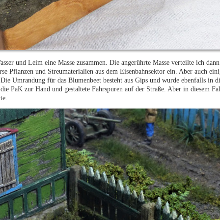
Wasser und Leim eine Masse zusammen. Die angerührte Masse verteilte ich dann
erse Pflanzen und Streumaterialien aus dem Eisenbahnsektor ein. Aber auch ein
 Die Umrandung für das Blumenbeet besteht aus Gips und wurde ebenfalls in d
die PaK zur Hand und gestaltete Fahrspuren auf der Straße. Aber in diesem Fall
te.