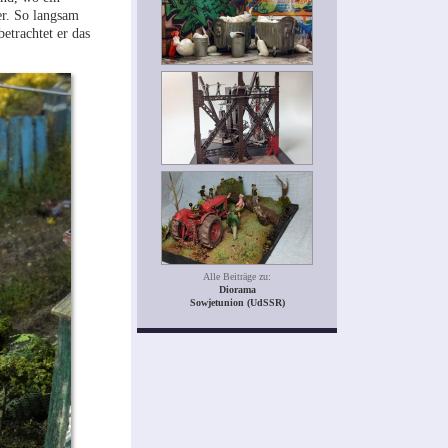
er. So langsam
betrachtet er das
Alle Beiträge zu:
Diorama
Sowjetunion (UdSSR)