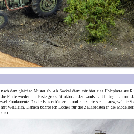
nach dem gleichen Muster ab. Als Sockel dient mir hier eine Holzplatte aus Rüs
die Platte wieder ein. Erste grobe Strukturen der Landschaft fertigte ich mit 
zwei Fundamente für die Bauernhäuser an und platzierte sie auf ausgewählte St
it Weißleim. Danach bohrte ich Löcher für die Zaunpfosten in die Modellier
öcher.