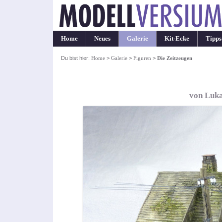
Home
Neues
Galerie
Kit-Ecke
Tipps
Du bist hier:
Home
>
Galerie
>
Figuren
>
Die Zeitzeugen
von Luka