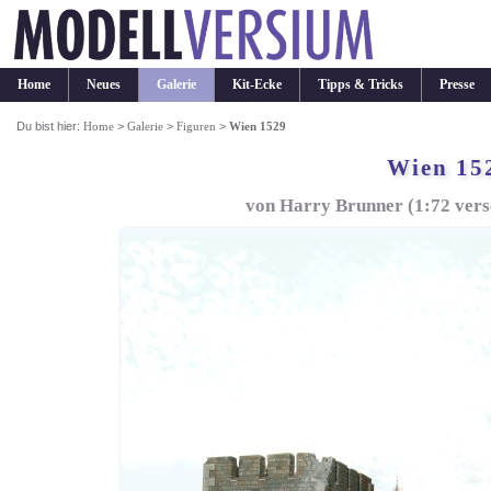
Home
Neues
Galerie
Kit-Ecke
Tipps & Tricks
Presse
Du bist hier:
Home
>
Galerie
>
Figuren
>
Wien 1529
Wien 15
von Harry Brunner (1:72 vers