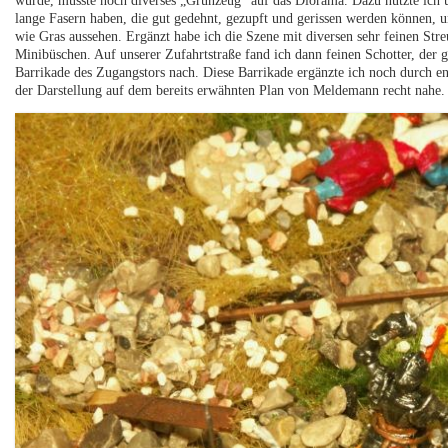
wurde, musste noch diverses „Grünzeug" auf das Diorama. Dazu nutzte ich u
lange Fasern haben, die gut gedehnt, gezupft und gerissen werden können, 
wie Gras aussehen. Ergänzt habe ich die Szene mit diversen sehr feinen Str
Minibüschen. Auf unserer Zufahrtstraße fand ich dann feinen Schotter, der 
Barrikade des Zugangstors nach. Diese Barrikade ergänzte ich noch durch e
der Darstellung auf dem bereits erwähnten Plan von Meldemann recht nahe.