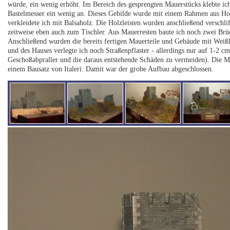
würde, ein wenig erhöht. Im Bereich des gesprengten Mauerstücks klebte ich
Bastelmesser ein wenig an. Dieses Gebilde wurde mit einem Rahmen aus Holz
verkleidete ich mit Balsaholz. Die Holzleisten wurden anschließend verschli
zeitweise eben auch zum Tischler. Aus Mauerresten baute ich noch zwei Brüc
Anschließend wurden die bereits fertigen Mauerteile und Gebäude mit Weiß
und des Hauses verlegte ich noch Straßenpflaster - allerdings nur auf 1-2 c
Geschoßabpraller und die daraus entstehende Schäden zu vermeiden). Die M
einem Bausatz von Italeri. Damit war der grobe Aufbau abgeschlossen.