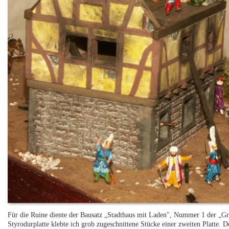
Für die Ruine diente der Bausatz „Stadthaus mit Laden", Nummer 1 der „Gr
Styrodurplatte klebte ich grob zugeschnittene Stücke einer zweiten Platte. D