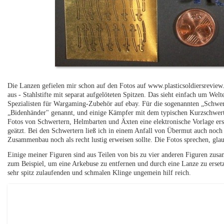
Die Lanzen gefielen mir schon auf den Fotos auf www.plasticsoldiersreview.c
aus - Stahlstifte mit separat aufgelöteten Spitzen. Das sieht einfach um Wel
Spezialisten für Wargaming-Zubehör auf ebay. Für die sogenannten „Schwer
„Bidenhänder" genannt, und einige Kämpfer mit dem typischen Kurzschwert
Fotos von Schwertern, Helmbarten und Äxten eine elektronische Vorlage ers
geätzt. Bei den Schwertern ließ ich in einem Anfall von Übermut auch noch d
Zusammenbau noch als recht lustig erweisen sollte. Die Fotos sprechen, glaub
Einige meiner Figuren sind aus Teilen von bis zu vier anderen Figuren zusa
zum Beispiel, um eine Arkebuse zu entfernen und durch eine Lanze zu ersetzen
sehr spitz zulaufenden und schmalen Klinge ungemein hilf reich.