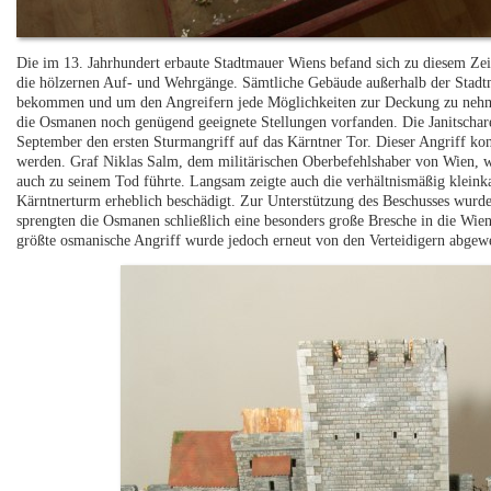
Die im 13. Jahrhundert erbaute Stadtmauer Wiens befand sich zu diesem Zeit
die hölzernen Auf- und Wehrgänge. Sämtliche Gebäude außerhalb der Stadtm
bekommen und um den Angreifern jede Möglichkeiten zur Deckung zu nehmen
die Osmanen noch genügend geeignete Stellungen vorfanden. Die Janitschar
September den ersten Sturmangriff auf das Kärntner Tor. Dieser Angriff ko
werden. Graf Niklas Salm, dem militärischen Oberbefehlshaber von Wien, w
auch zu seinem Tod führte. Langsam zeigte auch die verhältnismäßig kleinka
Kärntnerturm erheblich beschädigt. Zur Unterstützung des Beschusses wurd
sprengten die Osmanen schließlich eine besonders große Bresche in die Wie
größte osmanische Angriff wurde jedoch erneut von den Verteidigern abgew