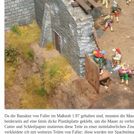
Da die Bausätze von Faller im Maßstab 1:87 gehalten sind, mussten die Mau
beiderseits auf eine 6mm dicke Plastikplatte geklebt, um die Mauer zu verb
Cutter und Schleifpapier mutierten diese Teile zu einer mittelalterlichen Z
verkleidete ich mit weiteren Teilen von Faller; diese wurden mit Spachtelmas