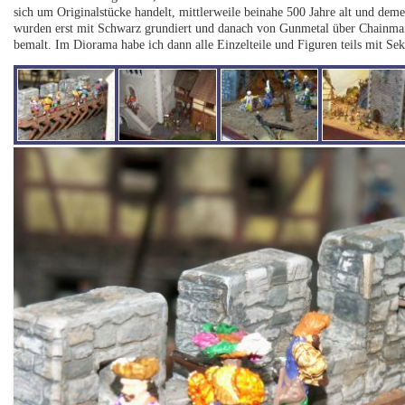
sich um Originalstücke handelt, mittlerweile beinahe 500 Jahre alt und demen
wurden erst mit Schwarz grundiert und danach von Gunmetal über Chainmail (
bemalt. Im Diorama habe ich dann alle Einzelteile und Figuren teils mit Sek