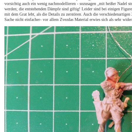
vorsichtig auch ein wenig nachmodellieren - sozusagen „mit heißer Nadel st
werden; die entstehenden Dämpfe sind giftig! Leider sind bei einigen Figur
mit dem Grat lebt, als die Details zu zerstören. Auch die verschiedenarti
Sache nicht einfacher- vor allem Zvezdas Material erwies sich als sehr wider