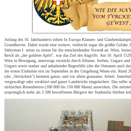
Anfang des 16. Jahrhunderts tobten In Europa Klassen- und Glaubenskämpf
Grundherren. Dabei wurde eine weitere, vielleicht sogar die größte Gefahr, 
Süleyman I. setzte zu einem für ihn entscheidenden Vorstoß an: Wien, letzt
Reich als „der goldene Apfel", war das Ziel des Angriffs. Am 10. April 1529
Wien in Bewegung, unterwegs verstärkt durch Albaner, Serben, Ungarn und
Ungarn sowie starker und anhaltender Regenfälle (die die Osmanen auch dar
die ersten Einheiten erst im September in der Umgebung Wiens ein. Rund 20.
(die „Verrückten") leisteten ganze, und vor allem grausame, Arbeit. Innerh
vergewaltigt oder versklavt und ganze Landstriche eingeäschert. Das sollte 
türkischen Riesenheeres (100.000 bis 150.000 Mann) auswirken. Die meiste
ursprünglich mehr als 3.500 bewaffneten Bürgern der Stadtmiliz blieben led