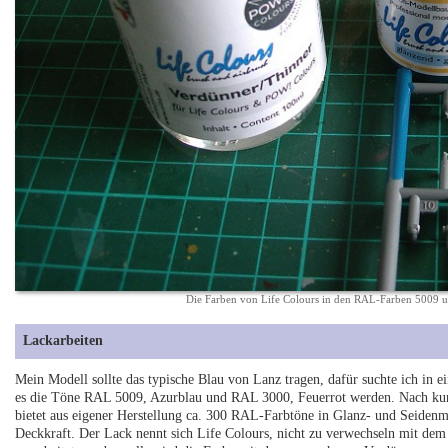
Die Farben von Life Colours in den RAL-Farben 5009 
Lackarbeiten
Mein Modell sollte das typische Blau von Lanz tragen, dafür suchte ich in e
es die Töne RAL 5009, Azurblau und RAL 3000, Feuerrot werden. Nach kurz
bietet aus eigener Herstellung ca. 300 RAL-Farbtöne in Glanz- und Seidenma
Deckkraft. Der Lack nennt sich Life Colours, nicht zu verwechseln mit dem