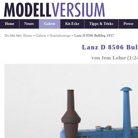
Home
Neues
Galerie
Kit-Ecke
Tipps & Tricks
Presse
Du bist hier:
Home
>
Galerie
>
Nutzfahrzeuge
>
Lanz D 8506 Bulldog 1937
Lanz D 8506 Bul
von Jens Lohse (1:2