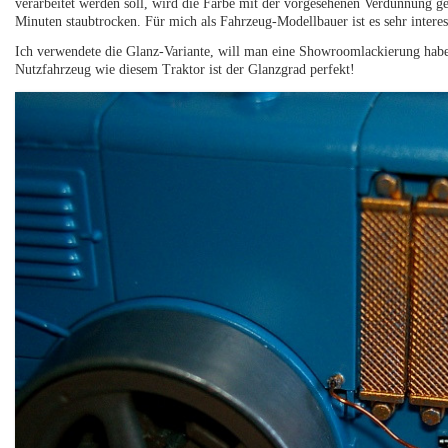
verarbeitet werden soll, wird die Farbe mit der vorgesehenen Verdünnung ge
Minuten staubtrocken. Für mich als Fahrzeug-Modellbauer ist es sehr inter
Ich verwendete die Glanz-Variante, will man eine Showroomlackierung habe
Nutzfahrzeug wie diesem Traktor ist der Glanzgrad perfekt!