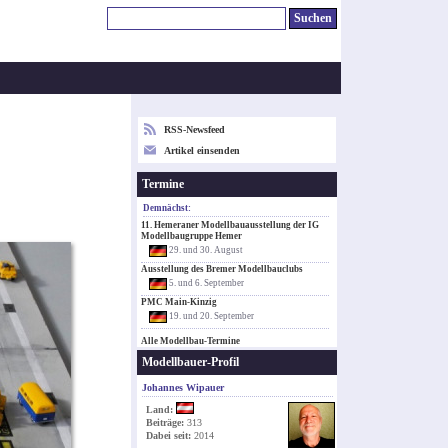
RSS-Newsfeed
Artikel einsenden
Termine
Demnächst:
11. Hemeraner Modellbauausstellung der IG
Modellbaugruppe Hemer
29. und 30. August
Ausstellung des Bremer Modellbauclubs
5. und 6. September
PMC Main-Kinzig
19. und 20. September
Alle Modellbau-Termine
Modellbauer-Profil
Johannes Wipauer
Land:
Beiträge:
313
Dabei seit:
2014