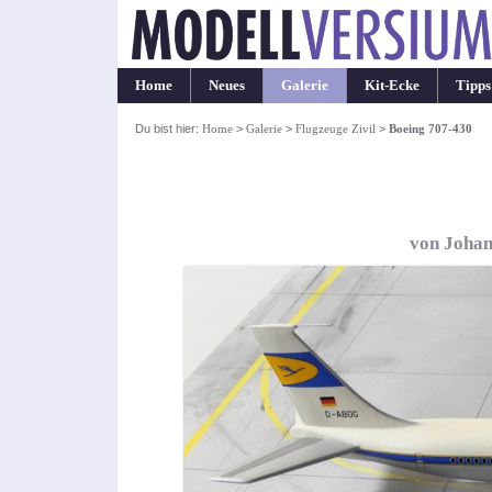
Home
Neues
Galerie
Kit-Ecke
Tipps
Du bist hier:
Home
>
Galerie
>
Flugzeuge Zivil
>
Boeing 707-430
von Johan