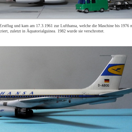
Erstflug und kam am 17.3.1961 zur Lufthansa, welche die Maschine bis 1976 n
riert, zuletzt in Äquatorialguinea. 1982 wurde sie verschrottet.