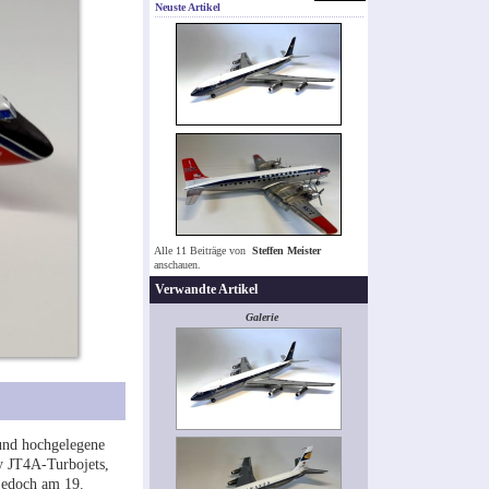
Neuste Artikel
Alle 11 Beiträge von
Steffen Meister
anschauen.
Verwandte Artikel
Galerie
und hochgelegene
y JT4A-Turbojets,
 jedoch am 19.