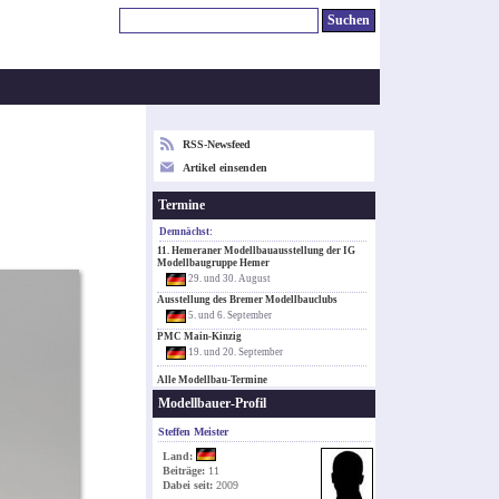
RSS-Newsfeed
Artikel einsenden
Termine
Demnächst:
11. Hemeraner Modellbauausstellung der IG
Modellbaugruppe Hemer
29. und 30. August
Ausstellung des Bremer Modellbauclubs
5. und 6. September
PMC Main-Kinzig
19. und 20. September
Alle Modellbau-Termine
Modellbauer-Profil
Steffen Meister
Land:
Beiträge:
11
Dabei seit:
2009