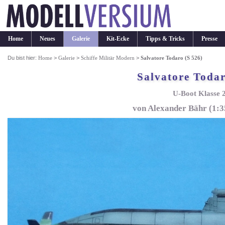
Home
Neues
Galerie
Kit-Ecke
Tipps & Tricks
Presse
Du bist hier:
Home
>
Galerie
>
Schiffe Militär Modern
>
Salvatore Todaro (S 526)
Salvatore Todar
U-Boot Klasse 
von Alexander Bähr (1: