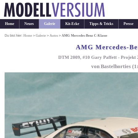
Home
Neues
Galerie
Kit-Ecke
Tipps & Tricks
Presse
Du bist hier:
Home
>
Galerie
>
Autos
>
AMG Mercedes-Benz C-Klasse
AMG Mercedes-Ben
DTM 2009, #10 Gary Paffett - Projekt 
von Bastelhorties (1