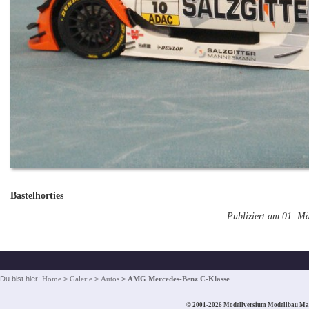
Bastelhorties
Publiziert am 01. M
Du bist hier:
Home
>
Galerie
>
Autos
>
AMG Mercedes-Benz C-Klasse
© 2001-2026 Modellversium Modellbau Ma