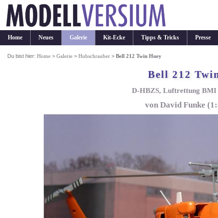
Home
Neues
Galerie
Kit-Ecke
Tipps & Tricks
Presse
Du bist hier:
Home
>
Galerie
>
Hubschrauber
>
Bell 212 Twin Huey
Bell 212 Twi
D-HBZS, Luftrettung BMI 
von David Funke (1:4