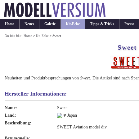
Home
Neues
Galerie
Kit-Ecke
Tipps & Tricks
Presse
Du bist hier:
Home
>
Kit-Ecke
>
Sweet
Sweet
Neuheiten und Produktbesprechungen von
Sweet
. Die Artikel sind nach Spa
Hersteller Informationen:
Name:
Sweet
Land:
Japan
Beschreibung:
SWEET Aviation model div.
Bezugsquelle: