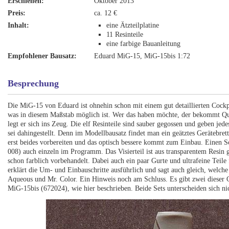
Erschienen:
Oktober 2013
Preis:
ca. 12 €
Inhalt:
eine Ätzteilplatine
11 Resinteile
eine farbige Bauanleitung
Empfohlener Bausatz:
Eduard MiG-15, MiG-15bis 1:72
Besprechung
Die MiG-15 von Eduard ist ohnehin schon mit einem gut detaillierten Cockpi
was in diesem Maßstab möglich ist. Wer das haben möchte, der bekommt Qual
legt er sich ins Zeug. Die elf Resinteile sind sauber gegossen und geben jede
sei dahingestellt. Denn im Modellbausatz findet man ein geätztes Gerätebret
erst beides vorbereiten und das optisch bessere kommt zum Einbau. Einen Sc
008) auch einzeln im Programm. Das Visierteil ist aus transparentem Resin ge
schon farblich vorbehandelt. Dabei auch ein paar Gurte und ultrafeine Teile
erklärt die Um- und Einbauschritte ausführlich und sagt auch gleich, welche
Aqueous und Mr. Color. Ein Hinweis noch am Schluss. Es gibt zwei dieser 
MiG-15bis (672024), wie hier beschrieben. Beide Sets unterscheiden sich nic