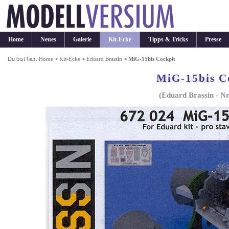
Home
Neues
Galerie
Kit-Ecke
Tipps & Tricks
Presse
Du bist hier:
Home
>
Kit-Ecke
>
Eduard Brassin
>
MiG-15bis Cockpit
MiG-15bis C
(Eduard Brassin - Nr