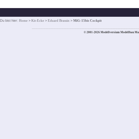
Du bist hier:
Home
>
Kit-Ecke
>
Eduard Brassin
>
MiG-15bis Cockpit
© 2001-2026 Modellversium Modellbau Ma