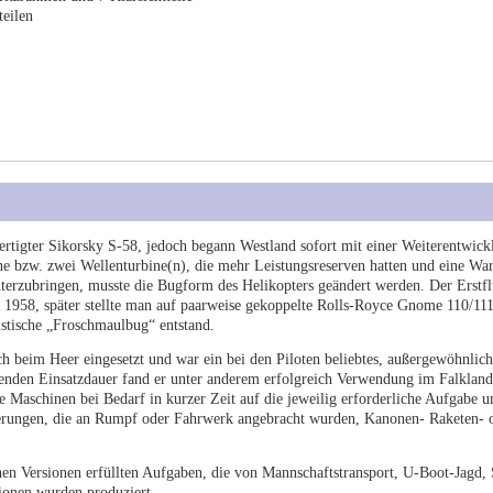
teilen
ertigter Sikorsky S-58, jedoch begann Westland sofort mit einer Weiterentwick
e bzw. zwei Wellenturbine(n), die mehr Leistungsreserven hatten und eine Wa
terzubringen, musste die Bugform des Helikopters geändert werden. Der Erstfl
r 1958, später stellte man auf paarweise gekoppelte Rolls-Royce Gnome 110/11
stische „Froschmaulbug“ entstand.
h beim Heer eingesetzt und war ein bei den Piloten beliebtes, außergewöhnlich
ährenden Einsatzdauer fand er unter anderem erfolgreich Verwendung im Falkland
ie Maschinen bei Bedarf in kurzer Zeit auf die jeweilig erforderliche Aufgabe 
erungen, die an Rumpf oder Fahrwerk angebracht wurden, Kanonen- Raketen- 
hen Versionen erfüllten Aufgaben, die von Mannschaftstransport, U-Boot-Jagd,
ionen wurden produziert.