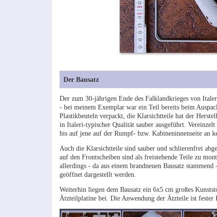
Der Bausatz
Der zum 30-jährigen Ende des Falklandkrieges von Itale
- bei meinem Exemplar war ein Teil bereits beim Auspacke
Plastikbeuteln verpackt, die Klarsichtteile hat der Herste
in Italeri-typischer Qualität sauber ausgeführt. Vereinze
bis auf jene auf der Rumpf- bzw. Kabineninnenseite an ke
Auch die Klarsichtteile sind sauber und schlierenfrei abg
auf den Frontscheiben sind als freistehende Teile zu mon
allerdings - da aus einem brandneuen Bausatz stammend - 
geöffnet dargestellt werden.
Weiterhin liegen dem Bausatz ein 6x5 cm großes Kunststof
Ätzteilplatine bei. Die Anwendung der Ätzteile ist fester