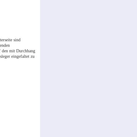
erseite sind
genden
uf den mit Durchhang
leger eingefaltet zu