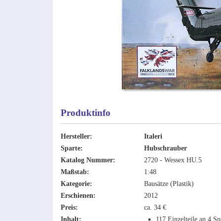
Produktinfo
Hersteller:
Italeri
Sparte:
Hubschrauber
Katalog Nummer:
2720 - Wessex HU.5
Maßstab:
1:48
Kategorie:
Bausätze (Plastik)
Erschienen:
2012
Preis:
ca. 34 €
Inhalt:
117 Einzelteile an 4 Sp