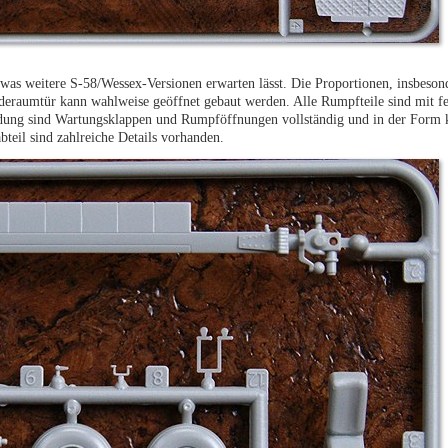
was weitere S-58/Wessex-Versionen erwarten lässt. Die Proportionen, insbeson
eraumtür kann wahlweise geöffnet gebaut werden. Alle Rumpfteile sind mit fe
idung sind Wartungsklappen und Rumpföffnungen vollständig und in der Form 
teil sind zahlreiche Details vorhanden.