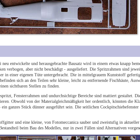
ri neu entwickelte und herausgebrachte Bausatz wird in einem etwas knapp bem
n verbogen, aber nicht beschädigt - ausgeliefert. Die Spritzrahmen sind jewei
ller in einer eigenen Tüte untergebracht. Die in mittelgrauem Kunststoff geferti
lt befinden sich an den Teilen sehr kleine, leicht zu entfernende Fischhäute, Au
inen sichtbaren Stellen zu finden.
espritzt, Fensterrahmen und undurchsichtige Bereiche sind mattiert gestaltet. D
tieren. Obwohl von der Materialgleichmäßigkeit her ordentlich, könnten die Klar
ein ganzes Stück dünner ausgeführt sein. Die seitlichen Cockpitschiebefenster
fgitter und eine kleine, von Fotomeccanica sauber und zweistufig in aktueller 
 Bestandteil beim Bau des Modelles, nur in zwei Fällen sind Alternativen vorges