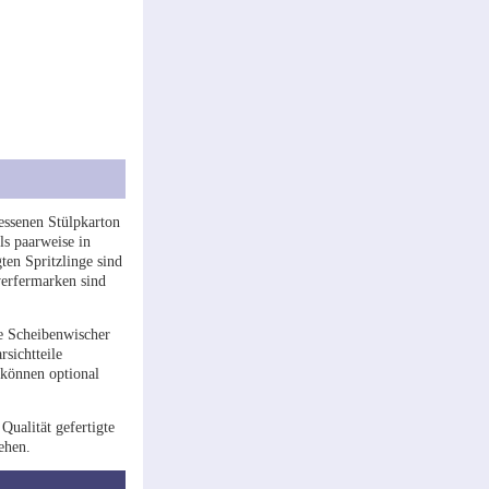
essenen Stülpkarton
ls paarweise in
gten Spritzlinge sind
swerfermarken sind
ie Scheibenwischer
sichtteile
 können optional
Qualität gefertigte
ehen.