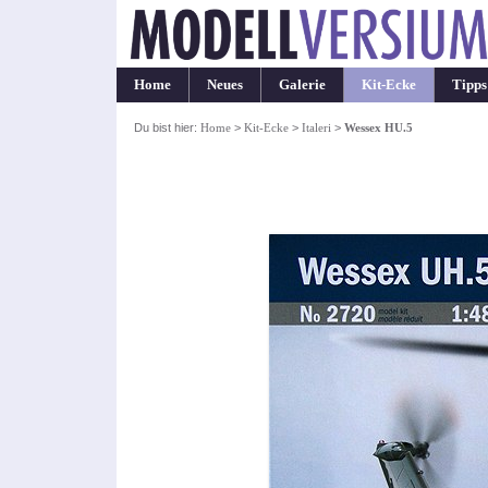
Home
Neues
Galerie
Kit-Ecke
Tipps
Du bist hier:
Home
>
Kit-Ecke
>
Italeri
>
Wessex HU.5