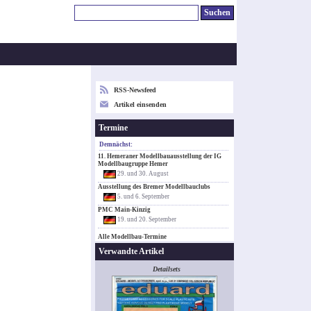
RSS-Newsfeed
Artikel einsenden
Termine
Demnächst:
11. Hemeraner Modellbauausstellung der IG
Modellbaugruppe Hemer
29. und 30. August
Ausstellung des Bremer Modellbauclubs
5. und 6. September
PMC Main-Kinzig
19. und 20. September
Alle Modellbau-Termine
Verwandte Artikel
Detailsets