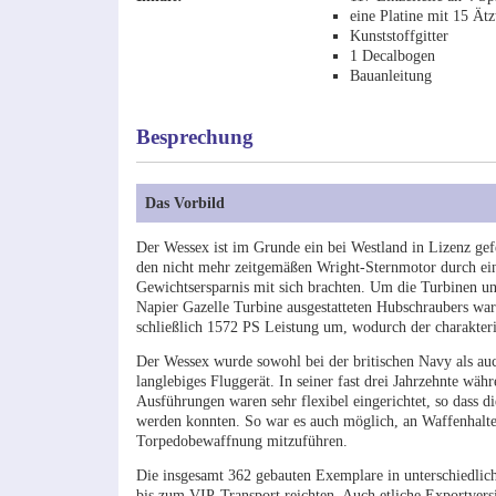
eine Platine mit 15 Ätz
Kunststoffgitter
1 Decalbogen
Bauanleitung
Besprechung
Das Vorbild
Der Wessex ist im Grunde ein bei Westland in Lizenz gef
den nicht mehr zeitgemäßen Wright-Sternmotor durch ein
Gewichtsersparnis mit sich brachten. Um die Turbinen un
Napier Gazelle Turbine ausgestatteten Hubschraubers wa
schließlich 1572 PS Leistung um, wodurch der charakteri
Der Wessex wurde sowohl bei der britischen Navy als auc
langlebiges Fluggerät. In seiner fast drei Jahrzehnte w
Ausführungen waren sehr flexibel eingerichtet, so dass d
werden konnten. So war es auch möglich, an Waffenhalt
Torpedobewaffnung mitzuführen.
Die insgesamt 362 gebauten Exemplare in unterschiedlic
bis zum VIP-Transport reichten. Auch etliche Exportvers