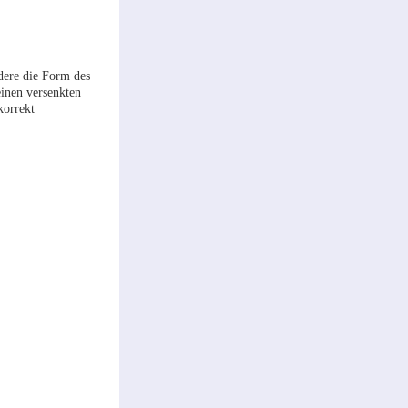
dere die Form des
inen versenkten
korrekt