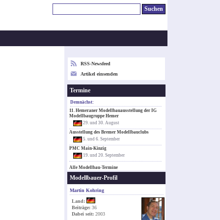
RSS-Newsfeed
Artikel einsenden
Termine
Demnächst:
11. Hemeraner Modellbauausstellung der IG
Modellbaugruppe Hemer
29. und 30. August
Ausstellung des Bremer Modellbauclubs
5. und 6. September
PMC Main-Kinzig
19. und 20. September
Alle Modellbau-Termine
Modellbauer-Profil
Martin Kohring
Land:
Beiträge:
36
Dabei seit:
2003