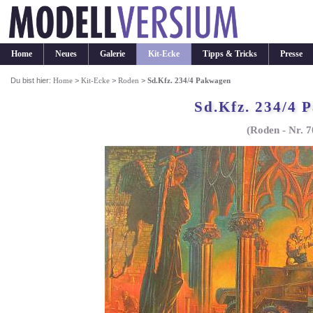
Home
Neues
Galerie
Kit-Ecke
Tipps & Tricks
Presse
Du bist hier:
Home
>
Kit-Ecke
>
Roden
>
Sd.Kfz. 234/4 Pakwagen
Sd.Kfz. 234/4 
(Roden - Nr. 7