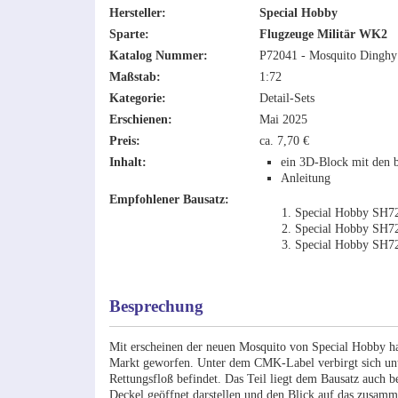
Hersteller:
Special Hobby
Sparte:
Flugzeuge Militär WK2
Katalog Nummer:
P72041 - Mosquito Dinghy
Maßstab:
1:72
Kategorie:
Detail-Sets
Erschienen:
Mai 2025
Preis:
ca. 7,70 €
Inhalt:
ein 3D-Block mit den b
Anleitung
Empfohlener Bausatz:
Special Hobby SH7
Special Hobby SH7
Special Hobby SH72
Besprechung
Mit erscheinen der neuen Mosquito von Special Hobby hat
Markt geworfen. Unter dem CMK-Label verbirgt sich unte
Rettungsfloß befindet. Das Teil liegt dem Bausatz auch be
Deckel geöffnet darstellen und den Blick auf das zusammen