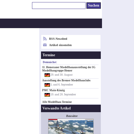
RSS-Newsfeed
Artikel einsenden
Termine
Demnächst:
11. Hemeraner Modellbauausstellung der IG
Modellbaugruppe Hemer
29. und 30. August
Ausstellung des Bremer Modellbauclubs
5. und 6. September
PMC Main-Kinzig
19. und 20. September
Alle Modellbau-Termine
Verwandte Artikel
Bausätze