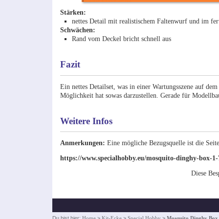
Stärken:
nettes Detail mit realistischem Faltenwurf und im fer
Schwächen:
Rand vom Deckel bricht schnell aus
Fazit
Ein nettes Detailset, was in einer Wartungsszene auf dem 
Möglichkeit hat sowas darzustellen. Gerade für Modellbau
Weitere Infos
Anmerkungen:
Eine mögliche Bezugsquelle ist die Seite
https://www.specialhobby.eu/mosquito-dinghy-box-1-7
Diese Be
Du bist hier:
Home
>
Kit-Ecke
>
Special Hobby
>
Mosquito Dinghy Box