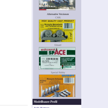
Alternative Versionen
CMK
Eduard
Special Hobby
Modellbauer-Profil
Andy Hartung