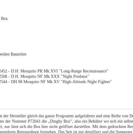
 Box
eiden Bauteilen
2452 - D.H. Mosquito PR Mk.XVI "Long-Range Reconaissance"
2508 - D.H. Mosquito NF Mk.XXX "Night Predator"
544 - DH.98 Mosquito NF Mk.XV "High-Altitude Night Fighter"
 der Hersteller gleich das ganze Programm aufgefahren und eine Reihe von Det
r der Nummer P72041 die „Dinghy Box“, also ein Behälter wo sich ein selbst
i, nur lässt sich die Box hier nicht geöffnet darstellen. Mit dem gedruckten Re
gelegte Rettungsboot freigeben. Das Seit ist gut detailliert und die Supporter 