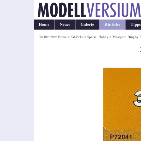
Home
Neues
Galerie
Kit-Ecke
Tipps
Du bist hier:
Home
>
Kit-Ecke
>
Special Hobby
>
Mosquito Dinghy 