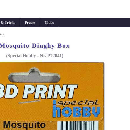
 & Tricks
Presse
Clubs
Box
Mosquito Dinghy Box
(Special Hobby - Nr. P72041)