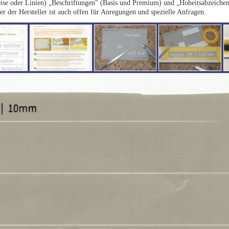
reise oder Linien) „Beschriftungen" (Basis und Premium) und „Hoheitsabzeichen
 der Hersteller ist auch offen für Anregungen und spezielle Anfragen.