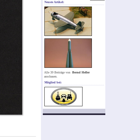
Neuste Artikel:
Alle 39 Beiträge von
Bernd Heller
anschauen.
Mitglied bei: