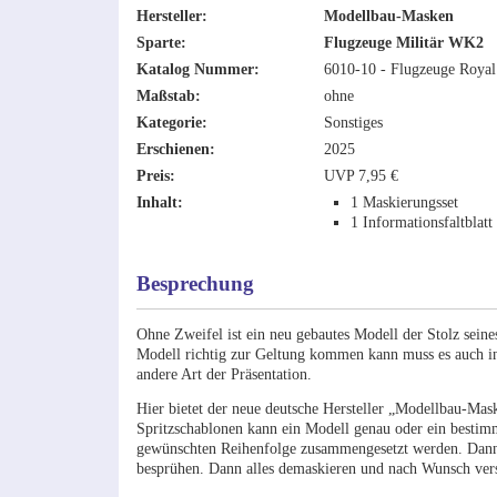
Hersteller:
Modellbau-Masken
Sparte:
Flugzeuge Militär WK2
Katalog Nummer:
6010-10 - Flugzeuge Roya
Maßstab:
ohne
Kategorie:
Sonstiges
Erschienen:
2025
Preis:
UVP 7,95 €
Inhalt:
1 Maskierungsset
1 Informationsfaltblatt
Besprechung
Ohne Zweifel ist ein neu gebautes Modell der Stolz sein
Modell richtig zur Geltung kommen kann muss es auch in
andere Art der Präsentation.
Hier bietet der neue deutsche Hersteller „Modellbau-Mas
Spritzschablonen kann ein Modell genau oder ein bestim
gewünschten Reihenfolge zusammengesetzt werden. Dann 
besprühen. Dann alles demaskieren und nach Wunsch versie