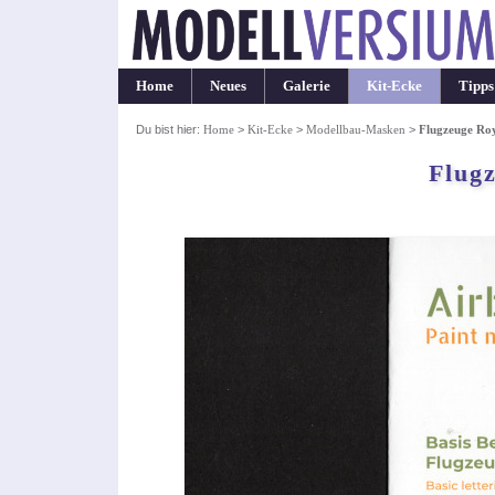
Home
Neues
Galerie
Kit-Ecke
Tipps
Du bist hier:
Home
>
Kit-Ecke
>
Modellbau-Masken
>
Flugzeuge Ro
Flug