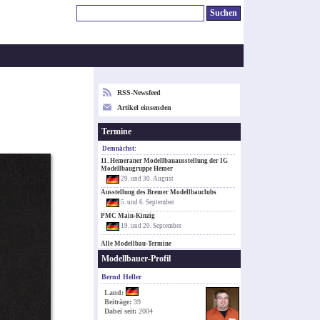
RSS-Newsfeed
Artikel einsenden
Termine
Demnächst:
11. Hemeraner Modellbauausstellung der IG
Modellbaugruppe Hemer
29. und 30. August
Ausstellung des Bremer Modellbauclubs
5. und 6. September
PMC Main-Kinzig
19. und 20. September
Alle Modellbau-Termine
Modellbauer-Profil
Bernd Heller
Land:
Beiträge:
39
Dabei seit:
2004