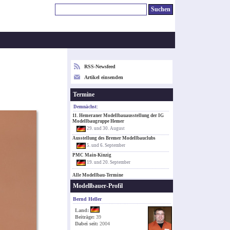
RSS-Newsfeed
Artikel einsenden
Termine
Demnächst:
11. Hemeraner Modellbauausstellung der IG
Modellbaugruppe Hemer
29. und 30. August
Ausstellung des Bremer Modellbauclubs
5. und 6. September
PMC Main-Kinzig
19. und 20. September
Alle Modellbau-Termine
Modellbauer-Profil
Bernd Heller
Land:
Beiträge:
39
Dabei seit:
2004