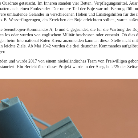
 Quadrate getauscht. Im Inneren standen vier Betten, Verpflegungsmittel, Ausr
atten auch einen Funksender. Der untere Teil der Boje war mit Beton gefüllt 
re umlaufende Geländer in verschiedenen Höhen und Einstiegshilfen für die i
 z.B. Wasserflugzeugen, das Erreichen der Boje erleichtern sollten, waren auße
ie Seenotbojen-Kommandos A, B und C gegründet, die für die Wartung der Boj
en los oder wurden von englischem Militär beschossen oder versenkt. Ob dies d
ngen beim International Roten Kreuz anzumelden kann an dieser Stelle nicht mit
 in leichte Ziele. Ab Mai 1942 wurden die drei deutschen Kommandos aufgelös
gen.
anden und wurde 2017 von einem niederländisches Team von Freiwilligen gebor
uriert. Ein Bericht über dieses Projekt wurde in der Ausgabe 2/25 der Zeitsc