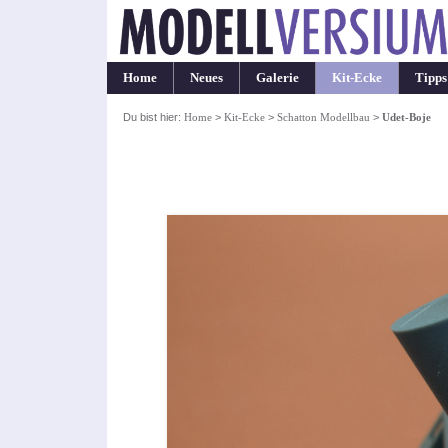
Home
Neues
Galerie
Kit-Ecke
Tipps
Du bist hier:
Home
>
Kit-Ecke
>
Schatton Modellbau
>
Udet-Boje