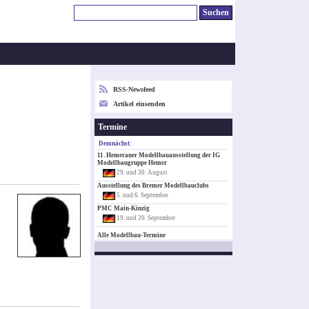
RSS-Newsfeed
Artikel einsenden
Termine
Demnächst:
11. Hemeraner Modellbauausstellung der IG
Modellbaugruppe Hemer
29. und 30. August
Ausstellung des Bremer Modellbauclubs
5. und 6. September
PMC Main-Kinzig
19. und 20. September
Alle Modellbau-Termine