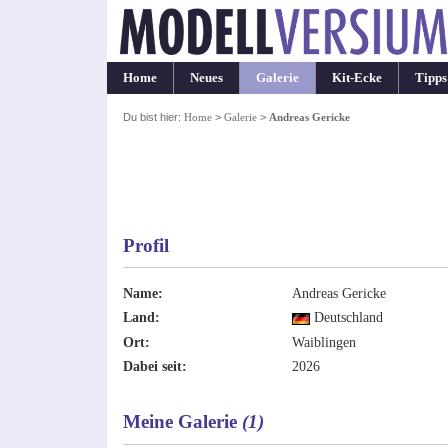
Home
Neues
Galerie
Kit-Ecke
Tipps
Du bist hier:
Home
>
Galerie
>
Andreas Gericke
Profil
Name:
Andreas Gericke
Land:
Deutschland
Ort:
Waiblingen
Dabei seit:
2026
Meine Galerie
(1)