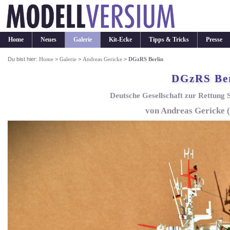
Home
Neues
Galerie
Kit-Ecke
Tipps & Tricks
Presse
Du bist hier:
Home
>
Galerie
>
Andreas Gericke
>
DGzRS Berlin
DGzRS Ber
Deutsche Gesellschaft zur Rettung 
von Andreas Gericke (