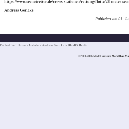
https://www.seenotretter.de/crews-stationen/rettungsflotte/28-meter-se
Andreas Gericke
Publiziert am 01. J
Du bist hier:
Home
>
Galerie
>
Andreas Gericke
>
DGzRS Berlin
© 2001-2026 Modellversium Modellbau Ma