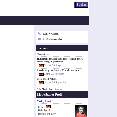
RSS-Newsfeed
Artikel einsenden
Termine
Demnächst:
11. Hemeraner Modellbauausstellung der IG
Modellbaugruppe Hemer
29. und 30. August
Ausstellung des Bremer Modellbauclubs
5. und 6. September
PMC Main-Kinzig
19. und 20. September
Alle Modellbau-Termine
Modellbauer-Profil
Vasilij Ratej
Land:
Beiträge:
11
Dabei seit:
2007