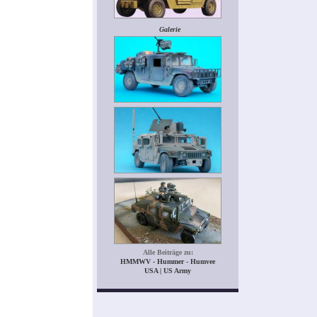
Galerie
Alle Beiträge zu:
HMMWV - Hummer - Humvee
USA | US Army