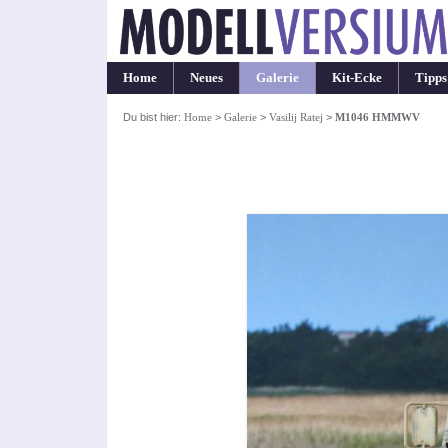
Home
Neues
Galerie
Kit-Ecke
Tipps
Du bist hier:
Home
>
Galerie
>
Vasilij Ratej
>
M1046 HMMWV