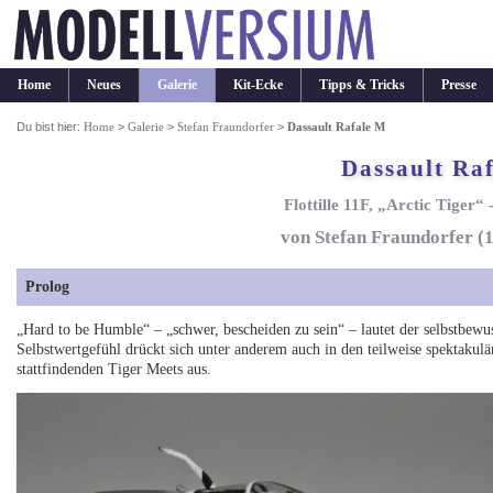
Home
Neues
Galerie
Kit-Ecke
Tipps & Tricks
Presse
Du bist hier:
Home
>
Galerie
>
Stefan Fraundorfer
>
Dassault Rafale M
Dassault Ra
Flottille 11F, „Arctic Tiger“
von Stefan Fraundorfer (
Prolog
„Hard to be Humble“ – „schwer, bescheiden zu sein“ – lautet der selbstbew
Selbstwertgefühl drückt sich unter anderem auch in den teilweise spektakulä
stattfindenden Tiger Meets aus.