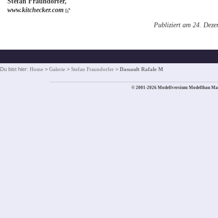
Stefan Fraundorfer,
www.kitchecker.com
Publiziert am 24. Dez
Du bist hier:
Home
>
Galerie
>
Stefan Fraundorfer
>
Dassault Rafale M
© 2001-2026 Modellversium Modellbau Ma