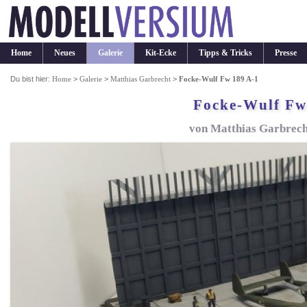
Home
Neues
Galerie
Kit-Ecke
Tipps & Tricks
Presse
Du bist hier:
Home
>
Galerie
>
Matthias Garbrecht
>
Focke-Wulf Fw 189 A-1
Focke-Wulf Fw
von Matthias Garbrech